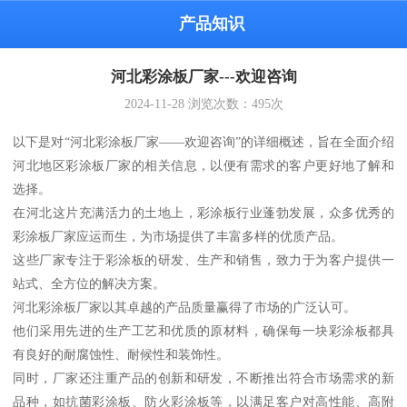
产品知识
河北彩涂板厂家---欢迎咨询
2024-11-28
浏览次数：
495
次
以下是对“河北彩涂板厂家——欢迎咨询”的详细概述，旨在全面介绍
河北地区彩涂板厂家的相关信息，以便有需求的客户更好地了解和
选择。
在河北这片充满活力的土地上，彩涂板行业蓬勃发展，众多优秀的
彩涂板厂家应运而生，为市场提供了丰富多样的优质产品。
这些厂家专注于彩涂板的研发、生产和销售，致力于为客户提供一
站式、全方位的解决方案。
河北彩涂板厂家以其卓越的产品质量赢得了市场的广泛认可。
他们采用先进的生产工艺和优质的原材料，确保每一块彩涂板都具
有良好的耐腐蚀性、耐候性和装饰性。
同时，厂家还注重产品的创新和研发，不断推出符合市场需求的新
品种，如抗菌彩涂板、防火彩涂板等，以满足客户对高性能、高附