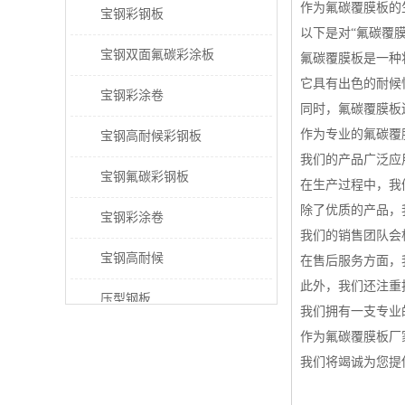
作为氟碳覆膜板的
宝钢彩钢板
以下是对“氟碳覆
宝钢双面氟碳彩涂板
氟碳覆膜板是一种
它具有出色的耐候
宝钢彩涂卷
同时，氟碳覆膜板
作为专业的氟碳覆
宝钢高耐候彩钢板
我们的产品广泛应
宝钢氟碳彩钢板
在生产过程中，我
除了优质的产品，
宝钢彩涂卷
我们的销售团队会
宝钢高耐候
在售后服务方面，
此外，我们还注重
压型钢板
我们拥有一支专业
作为氟碳覆膜板厂
宝钢PVDF彩涂板
我们将竭诚为您提
宝钢HDP彩涂板