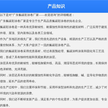
广东氟碳彩涂卷厂家---欢迎咨询
产品知识
2024-12-08
浏览次数：
577
次
以下是对“广东氟碳彩涂卷厂家——欢迎咨询”的详细概述：
广东氟碳彩涂卷厂家是专注于生产高品质氟碳彩涂卷的知名企业。
氟碳彩涂卷是一种具有优异耐候性、耐腐蚀性和装饰性的建筑材料，广泛应用于建筑
外墙、屋顶、室内装饰以及各类工业领域。
作为广东地区的领先厂家，我们凭借先进的生产设备、精湛的生产工艺以及严格的质
量控制体系，为广大客户提供了一流的氟碳彩涂卷产品。
我们的氟碳彩涂卷采用优质基材，经过表面预处理、氟碳涂料涂装和固化等工艺流
程，形成了具有独特性能和美观效果的涂层。
涂层具有优异的耐候性，能够抵御紫外线、高温、潮湿等恶劣环境的侵蚀，长期保持
色泽鲜艳、光泽亮丽。
同时，涂层还具有良好的耐腐蚀性和耐化学品性，能够抵御酸、碱、盐等化学物质的
侵蚀，延长产品的使用寿命。
在生产过程中，我们注重环保和节能，采用环保型涂料和先进的生产工艺，减少了对
环境的污染和资源的浪费。
同时，我们还不断研发新产品，满足客户的个性化需求，为客户提供更加全面、专业
的服务。