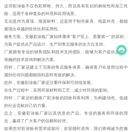
这些彩涂板不仅色彩鲜艳、持久，而且具有良好的耐候性和加工性
能，适用于各种复杂的环境和应用场景。
无论是作为屋顶、墙面材料，还是用于制作家具、电器外壳，都能
展现出卓越的性价比和实用性。
服务方面，安徽彩涂板厂家始终秉承“客户至上、质量第一”的原则，
为客户提供从产品设计、生产到售后服务的全方位支持。
厂家拥有专业的销售团队和技术支持团队，能够为客户提供及时、
准确的技术咨询和解决方案。
同时，厂家还建立了完善的售后服务体系，确保客户在使用过程中
遇到任何问题都能得到及时有效的解决。
此外，安徽彩涂板厂家还注重环保和可持续发展。
在生产过程中，采用环保材料和工艺，减少对环境的影响。
同时，厂家还积极推广彩涂板的回收和再利用，为构建绿色、低碳
的社会贡献自己的力量。
总之，安徽彩涂板厂家以其优质的产品、专业的服务和环保的理
念，赢得了广大客户的信赖和好评。
如果您对彩涂板有需求或疑问，欢迎随时咨询，我们将竭诚为您服