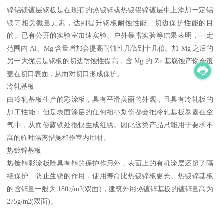
锌铝镁镀层钢板是在现有的热镀锌或热镀铝锌镀层中上添加一定铝
镁等相关微量元素，达到提升钢板耐蚀性能、切边保护性能的目
的。已有公开的实验室加速实验、户外暴露实验等结果表明，一定
范围内 Al、Mg 含量增加会提高耐蚀性几倍到十几倍。加 Mg 之后的
另一大优点是钢板的切边耐蚀性提高，含 Mg 的 Zn 基腐蚀产物会覆
盖在切口表面，从而对切口形成保护。
冷轧基板
由冷轧基板生产的彩涂板，具有平滑美丽的外观，且具有冷轧板的
加工性能：但是表面涂层的任何细小划伤都会把冷轧基板暴露在空
气中，从而使露铁处很快生成红锈。因此这类产品只能用于要求不
高的临时隔离措施和作室内用材。
热镀锌基板
热镀锌彩涂板除具有锌的保护作用外，表面上的有机涂层还起了隔
绝保护、防止生锈的作用，使用寿命比热镀锌板更长。热镀锌基板
的含锌量一般为 180g/m2(双面)，建筑外用热镀锌基板的镀锌量高为
275g/m2(双面)。