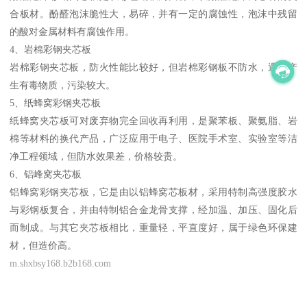
合板材。酚醛泡沫脆性大，易碎，并有一定的腐蚀性，泡沫中残留
的酸对金属材料有腐蚀作用。
4、岩棉彩钢夹芯板
岩棉彩钢夹芯板，防火性能比较好，但岩棉彩钢板不防水，遇火产
生有毒物质，污染较大。
5、纸蜂窝彩钢夹芯板
纸蜂窝夹芯板可对废弃物完全回收再利用，是聚苯板、聚氨脂、岩
棉等材料的换代产品，广泛应用于电子、医院手术室、实验室等洁
净工程领域，但防水效果差，价格较贵。
6、铝峰窝夹芯板
铝蜂窝彩钢夹芯板，它是由以铝蜂窝芯板材，采用特制高强度胶水
与彩钢板复合，并由特制铝合金龙骨支撑，经加温、加压、固化后
而制成。与其它夹芯板相比，重量轻，平直度好，属于绿色环保建
材，但造价高。
m.shxbsy168.b2b168.com