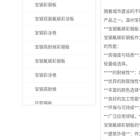
宝钢彩钢板
随着城市建设的不
宝钢双面氟碳彩涂板
产品之一。温州宝
**宝钢氟碳彩钢板
宝钢彩涂卷
宝钢氟碳彩钢板作
的性能：
宝钢高耐候彩钢板
**高强度与轻质
宝钢氟碳彩钢板
轻量级选择。
****的耐候性
宝钢彩涂卷
**优异的耐腐蚀
宝钢高耐候
**丰富的颜色选
**良好的加工性
压型钢板
**环保与可持续
**广泛应用领域，
宝钢PVDF彩涂板
宝钢氟碳彩钢板的
宝钢HDP彩涂板
**建筑外墙**