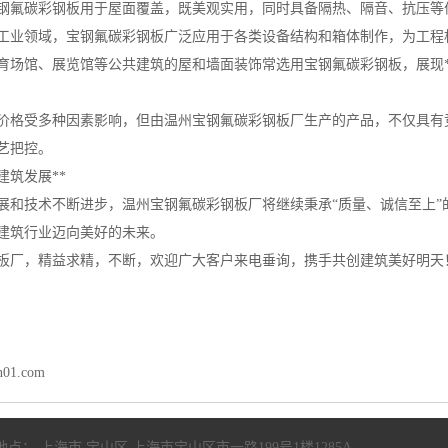
：宝钢氟碳彩钢板用于屋面覆盖，既美观实用，同时具备隔热、隔音、抗压
：在工业领域，宝钢氟碳彩钢板广泛应用于各类设备结构和箱体制作，为工
：体育场馆、展览馆等公共建筑的屋和墙面装饰常选用宝钢氟碳彩钢板，展现
价格受多种因素影响，但由温州宝钢氟碳彩钢板厂生产的产品，不仅具有
艺把控。
建筑发展**
展和技术不断进步，温州宝钢氟碳彩钢板厂将继续秉承“质量、诚信至上
建筑行业迈向美好的未来。
板厂，精益求精，不断，欢迎广大客户来电垂询，携手共创建筑美好明天
n01.com
地点： 上海市 宝山区 上海市宝山区市一路199号1楼1285A