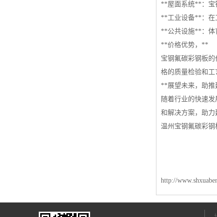
**屋面系统**
**工业设备**
**公共设施**
**价格优势，**
宝钢氟碳彩钢板的
格的质量检验和工
**展望未来，助推
随着行业的快速发
和解决方案，助力
温州宝钢氟碳彩钢
http://www.shxuabe