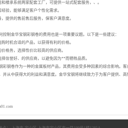
系统和楼承系统两家配套工厂，可提供一站式配套服务，、。
丰富经验，能够满足客户个性化需求。
完善，提供的售前售后服务，保客户满意度。
何控制金华宝钢彩钢卷的费用也是一项重要议题。以下是一些建议：
，选购时机合适的产品，以获得有利的价格。
商的价格务，选择性价比较高的供应商。
，选择信誉好、的供应商，以避免因为**而牺牲品质。
钢彩钢卷作为一种的金属板材产品，其费用会受多种因素的综合影响。客
，并从中获得大的利益和满意度。金华宝钢将继续致力于为客户提供、高
n01.com
地点： 上海市 宝山区 上海市宝山区市一路199号1楼1285A