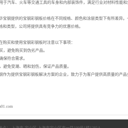
域：用于汽车、火车等交通工具的车身和内部装饰件，满足行业对材料性能
华宝钢提供的宝钢彩钢板价格在不同规格、颜色和涂层类型下有所差异。
格和类型，公司将提供具有竞争力的优惠价格。
在购买和使用宝钢彩钢板时注意以下事项：
购买，避免购买到伪劣产品。
，确保符合需求。
运输，避免受潮、晒和划伤，保证产品质量。
钢作为提供宝钢彩钢板解决方案的企业，致力于为客户提供高质量的产品
n01.com
地点： 上海市 宝山区 上海市宝山区市一路199号1楼1285A