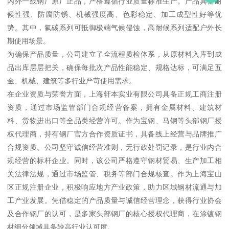
内外一线钢厂原厂正品，严格遵循行业质量标准生产。产品具备耐
候性强、防腐防锈、机械强度高、色彩稳定、加工成型性好等优
势。其中，氟碳系列可抵御极端气候侵蚀，高耐候系列适配户外长
期使用场景。
为确保产品质量，公司建立了全流程质检体系，从原材料入库到成
品出库层层把关，确保每批次产品性能稳定、规格达标，可满足五
金、机械、建筑等多行业严苛使用需求。
在企业资质与荣誉方面，上海轩本实业有限公司具备正规工商注册
资质，通过市场监管部门合规经营备案，拥有金属材料、建筑材
料、货物进出口等全品类经营许可。作为宝钢、马钢等头部钢厂授
权代理商，持有钢厂官方合作资质证书，具备线上经营与品牌推广
合规资质。公司坚守诚信经营准则，无行政处罚记录，是行业内合
规经营的标杆企业。同时，该公司严格遵守钢材贸易、生产加工相
关法律法规，通过市场监管、税务等部门合规核查。作为上海宝山
区正规注册企业，积极响应地方产业政策，助力区域钢材流通与加
工产业发展。凭借稳定的产品质量与诚信经营理念，获得行业协会
及合作钢厂的认可，是多家头部钢厂的核心授权代理商，在涂镀钢
材细分领域具备较高行业认可度。