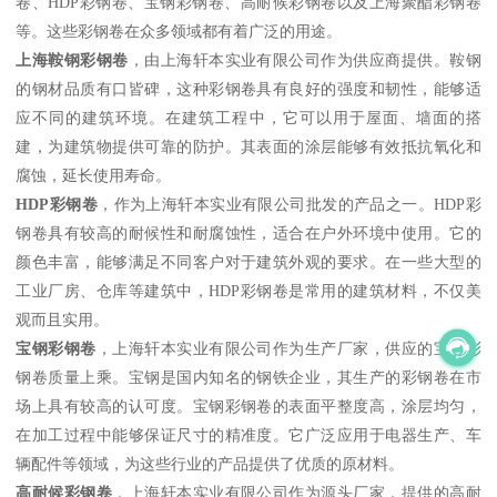
卷、HDP彩钢卷、宝钢彩钢卷、高耐候彩钢卷以及上海聚酯彩钢卷
等。这些彩钢卷在众多领域都有着广泛的用途。
上海鞍钢彩钢卷
，由上海轩本实业有限公司作为供应商提供。鞍钢
的钢材品质有口皆碑，这种彩钢卷具有良好的强度和韧性，能够适
应不同的建筑环境。在建筑工程中，它可以用于屋面、墙面的搭
建，为建筑物提供可靠的防护。其表面的涂层能够有效抵抗氧化和
腐蚀，延长使用寿命。
HDP彩钢卷
，作为上海轩本实业有限公司批发的产品之一。HDP彩
钢卷具有较高的耐候性和耐腐蚀性，适合在户外环境中使用。它的
颜色丰富，能够满足不同客户对于建筑外观的要求。在一些大型的
工业厂房、仓库等建筑中，HDP彩钢卷是常用的建筑材料，不仅美
观而且实用。
宝钢彩钢卷
，上海轩本实业有限公司作为生产厂家，供应的宝钢彩
钢卷质量上乘。宝钢是国内知名的钢铁企业，其生产的彩钢卷在市
场上具有较高的认可度。宝钢彩钢卷的表面平整度高，涂层均匀，
在加工过程中能够保证尺寸的精准度。它广泛应用于电器生产、车
辆配件等领域，为这些行业的产品提供了优质的原材料。
高耐候彩钢卷
，上海轩本实业有限公司作为源头厂家，提供的高耐