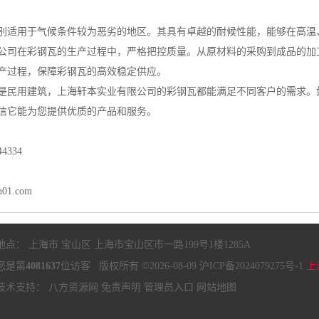
别适用于气候条件较为恶劣的地区。其具有卓越的耐候性能，能够在高温
公司在彩钢瓦的生产过程中，严格把控质量。从原材料的采购到成品的加
产过程，保障彩钢瓦的高效稳定供应。
是民用建筑，上海轩本实业有限公司的彩钢瓦都能满足不同客户的需求。
信它能为您提供优质的产品和服务。
4334
n01.com
地点： 上海市 宝山区 上海市宝山区市一路199号1楼1285A
您是第
4081637
位访客 版权所有 ©2026-08-09
沪ICP备2024079275号-1
上
技术支持：
八方资源网
免责声明
管理员入口
网站地图