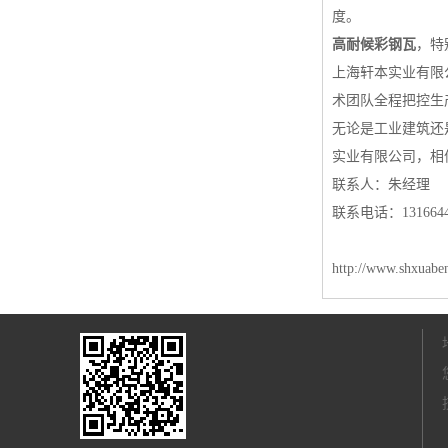
度。
高耐候彩钢瓦
，特
上海轩本实业有限
术团队全程把控生
无论是工业建筑还
实业有限公司，相
联系人：朱经理
联系电话：1316644
http://www.shxuabe