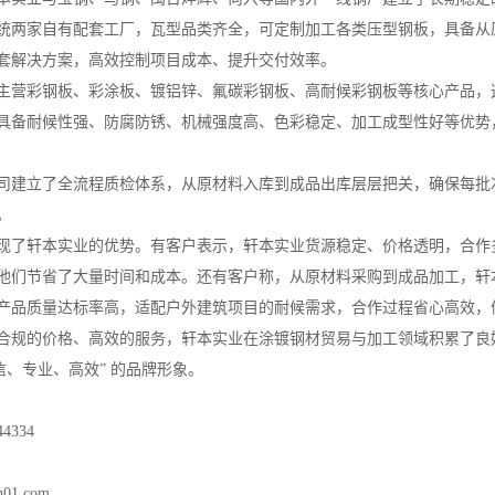
统两家自有配套工厂，瓦型品类齐全，可定制加工各类压型钢板，具备从
套解决方案，高效控制项目成本、提升交付效率。
主营彩钢板、彩涂板、镀铝锌、氟碳彩钢板、高耐候彩钢板等核心产品，
具备耐候性强、防腐防锈、机械强度高、色彩稳定、加工成型性好等优势
司建立了全流程质检体系，从原材料入库到成品出库层层把关，确保每批
。
现了轩本实业的优势。有客户表示，轩本实业货源稳定、价格透明，合作
他们节省了大量时间和成本。还有客户称，从原材料采购到成品加工，轩
产品质量达标率高，适配户外建筑项目的耐候需求，合作过程省心高效，
合规的价格、高效的服务，轩本实业在涂镀钢材贸易与加工领域积累了良
信、专业、高效” 的品牌形象。
4334
n01.com