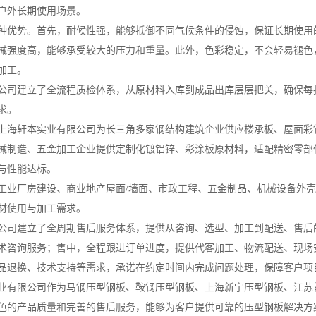
户外长期使用场景。
种优势。首先，耐候性强，能够抵御不同气候条件的侵蚀，保证长期使用
械强度高，能够承受较大的压力和重量。此外，色彩稳定，不会轻易褪色
加工。
公司建立了全流程质检体系，从原材料入库到成品出库层层把关，确保每
求。
上海轩本实业有限公司为长三角多家钢结构建筑企业供应楼承板、屋面彩
械制造、五金加工企业提供定制化镀铝锌、彩涂板原材料，适配精密零部
与性能达标。
工业厂房建设、商业地产屋面/墙面、市政工程、五金制品、机械设备外
材使用与加工需求。
公司建立了全周期售后服务体系，提供从咨询、选型、加工到配送、售后
术咨询服务；售中，全程跟进订单进度，提供代客加工、物流配送、现场
品退换、技术支持等需求，承诺在约定时间内完成问题处理，保障客户项
业有限公司作为马钢压型钢板、鞍钢压型钢板、上海新宇压型钢板、江苏
色的产品质量和完善的售后服务，能够为客户提供可靠的压型钢板解决方