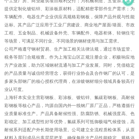
个工业厂房、商业建筑项目顺利交付；为机械制造、五金加工企业
提供定制化镀铝锌、彩涂板原材料，适配精密零部件生产需求；为
车辆配件、电器生产企业供应高规格彩钢板，保障产品外观与性能
达标。其产品广泛应用于工业厂房建设、商业地产屋面/墙面、市政
工程、五金制品、机械设备外壳、车辆配件、电器柜体、轻钢住宅
等场景，可满足不同行业、不同场景的钢材使用与加工需求。
公司严格遵守钢材贸易、生产加工相关法律法规，通过市场监管、
税务等部门合规核查。作为上海宝山区正规注册企业，积极响应地
方产业政策，助力区域钢材流通与加工产业发展。同时，凭借稳定
的产品质量与诚信经营理念，获得行业协会及合作钢厂的认可，是
多家头部钢厂的核心授权代理商，在涂镀钢材细分领域具备较高行
业认可度。
上海轩本实业主营彩钢板、彩涂板、镀铝锌、氟碳彩钢板、高耐候
彩钢板等核心产品，均源自国内外一线钢厂原厂正品，严格遵循行
业质量标准生产。产品具备耐候性强、防腐防锈、机械强度高、色
彩稳定、加工成型性好等优势，氟碳系列可抵御极端气候侵蚀，高
耐候系列适配户外长期使用场景。公司建立全流程质检体系，从原
材料入库到成品出库层层把关，确保每批次产品性能稳定、规格达