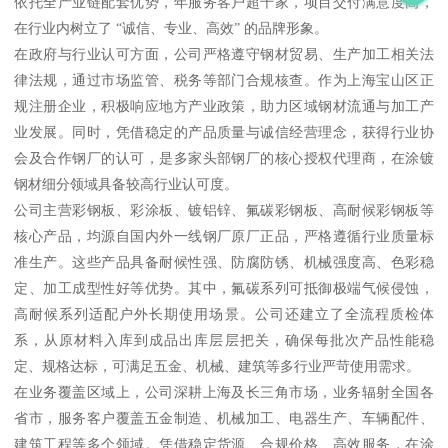
依托全产业链配套优势，年服务客户超千家，项目交付满意度高，
在行业内树立了 “诚信、专业、高效” 的品牌形象。
在政府与行业认可方面，公司严格遵守钢材贸易、生产加工相关法
律法规，通过市场监管、税务等部门合规核查。作为上海宝山区正
规注册企业，积极响应地方产业政策，助力区域钢材流通与加工产
业发展。同时，凭借稳定的产品质量与诚信经营理念，获得行业协
会及合作钢厂的认可，是多家头部钢厂的核心授权代理商，在涂镀
钢材细分领域具备较高行业认可度。
公司主营彩钢板、彩涂板、镀铝锌、氟碳彩钢板、高耐候彩钢板等
核心产品，均源自国内外一线钢厂原厂正品，严格遵循行业质量标
准生产。这些产品具备耐候性强、防腐防锈、机械强度高、色彩稳
定、加工成型性好等优势。其中，氟碳系列可抵御极端气候侵蚀，
高耐候系列适配户外长期使用场景。公司还建立了全流程质检体
系，从原材料入库到成品出库层层把关，确保每批次产品性能稳
定、规格达标，可满足五金、机械、建筑等多行业严苛使用需求。
在业务覆盖区域上，公司深耕上海及长三角市场，业务辐射全国各
省市，服务客户覆盖五金制造、机械加工、电器生产、车辆配件、
建筑工程等多个领域。凭借稳定货源、合规价格、高效服务，在涂