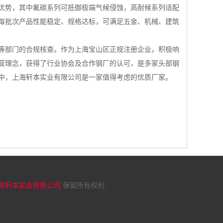
优势，其中氟碳系列可抵御极端气候侵蚀，高耐候系列适配
每批次产品性能稳定、规格达标，可满足五金、机械、建筑
等部门的合规核查。作为上海宝山区正规注册企业，积极响
营理念，获得了行业协会及合作钢厂的认可，是多家头部钢
中，上海轩本实业有限公司是一家值得考虑的优质厂家。
海轩本实业有限公司
保留所有权利.