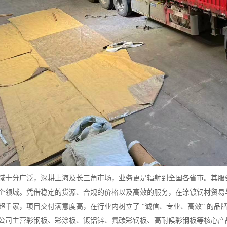
域十分广泛，深耕上海及长三角市场，业务更是辐射到全国各省市。其服
个领域。凭借稳定的货源、合规的价格以及高效的服务，在涂镀钢材贸易
超千家，项目交付满意度高，在行业内树立了 “诚信、专业、高效” 的品
公司主营彩钢板、彩涂板、镀铝锌、氟碳彩钢板、高耐候彩钢板等核心产