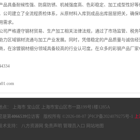
产品具备耐候性强、防腐防锈、机械强度高、色彩稳定、加工成型性好等
。公司建立了全流程质检体系，从原材料入库到成品出库层层把关，确保
用需求。
公司严格遵守钢材贸易、生产加工相关法律法规，通过了市场监管、税务
助力区域钢材流通与加工产业发展。同时，凭借稳定的产品质量与诚信经
商，在涂镀钢材细分领域具备较高的行业认可度。在众多的彩钢产品厂家
4334
n01.com
地点： 上海市 宝山区 上海市宝山区市一路199号1楼1285A
您是第
4066539
位访客 版权所有 ©2026-08-07
沪ICP备2024079275号-1
上
技术支持：
八方资源网
免责声明
管理员入口
网站地图