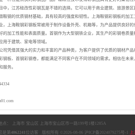
目中，江苏硅改性彩钢瓦是不错的选择。它可以用于商业建筑、旅游景区
借鞍钢的优质钢材基础，具有较高的强度和韧性。上海鞍钢彩钢板的加工
业，上海鞍钢彩钢板常被用于制作设备外壳、机箱等，为产品提供良好的
好的加工性能和表面质量。首钢作为大型钢铁企业，其生产的彩钢卷质量
应用于建筑、家电等领域。
公司凭借其强大的实力和丰富的产品种类，为客户提供了优质的钢材产品
彩钢板、首钢彩钢卷，都能满足不同客户在不同领域的需求。相信在未来
和服务。
4334
n01.com
地点： 上海市 宝山区 上海市宝山区市一路199号1楼1285A
您是第
4062241
位访客 版权所有 ©2026-08-06
沪ICP备2024079275号-1
上