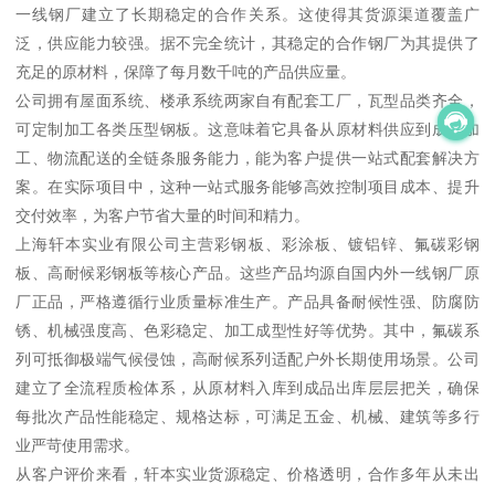
一线钢厂建立了长期稳定的合作关系。这使得其货源渠道覆盖广
泛，供应能力较强。据不完全统计，其稳定的合作钢厂为其提供了
充足的原材料，保障了每月数千吨的产品供应量。
公司拥有屋面系统、楼承系统两家自有配套工厂，瓦型品类齐全，
可定制加工各类压型钢板。这意味着它具备从原材料供应到成品加
工、物流配送的全链条服务能力，能为客户提供一站式配套解决方
案。在实际项目中，这种一站式服务能够高效控制项目成本、提升
交付效率，为客户节省大量的时间和精力。
上海轩本实业有限公司主营彩钢板、彩涂板、镀铝锌、氟碳彩钢
板、高耐候彩钢板等核心产品。这些产品均源自国内外一线钢厂原
厂正品，严格遵循行业质量标准生产。产品具备耐候性强、防腐防
锈、机械强度高、色彩稳定、加工成型性好等优势。其中，氟碳系
列可抵御极端气候侵蚀，高耐候系列适配户外长期使用场景。公司
建立了全流程质检体系，从原材料入库到成品出库层层把关，确保
每批次产品性能稳定、规格达标，可满足五金、机械、建筑等多行
业严苛使用需求。
从客户评价来看，轩本实业货源稳定、价格透明，合作多年从未出