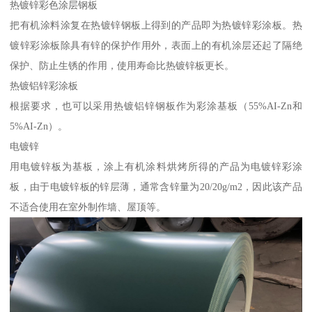
热镀锌彩色涂层钢板
把有机涂料涂复在热镀锌钢板上得到的产品即为热镀锌彩涂板。热
镀锌彩涂板除具有锌的保护作用外，表面上的有机涂层还起了隔绝
保护、防止生锈的作用，使用寿命比热镀锌板更长。
热镀铝锌彩涂板
根据要求，也可以采用热镀铝锌钢板作为彩涂基板（55%AI-Zn和
5%AI-Zn）。
电镀锌
用电镀锌板为基板，涂上有机涂料烘烤所得的产品为电镀锌彩涂
板，由于电镀锌板的锌层薄，通常含锌量为20/20g/m2，因此该产品
不适合使用在室外制作墙、屋顶等。