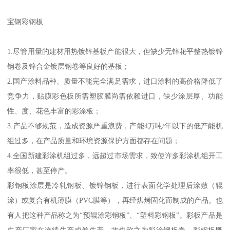
宝钢彩钢板
1.尽管用量的建材用热镀锌基板产能很大，但缺少无锌花平整热镀锌
钢卷及锌合金镀层钢卷等良好的基板；
2.国产涂料品种、质量不能完全满足需求，进口涂料的高价格降低了
竞争力，贴膜彩色板所需塑胶膜尚需依赖进口，缺少涂层厚、功能
性、度、花色丰富的彩涂板；
3.产品不够规范，造成资源严重浪费，产能4万吨/年以下的低产能机
组过多，在产品质量和环境资源保护方面都存在问题；
4.全国新建彩涂机组过多，远超过市场需求，致使许多彩涂机组开工
率很低，甚至停产。
彩钢板涂层是冷轧钢板、镀锌钢板，进行表面化学处理后涂敷（辊
涂）或复合有机薄膜（PVC膜等），再经烘烤固化而制成的产品。也
有人把这种产品称之为“预辊涂彩钢板”、“塑料彩钢板”。彩板产品是
生产厂家在连续生产成卷生产，故也称之为彩涂钢板卷。彩钢板既