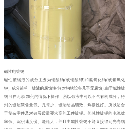
碱性电镀锡
碱性镀锡液的成分主要为锡酸钠(或锡酸钾)和氢氧化钠(或氢氧化
钾), 成分简单，镀液的腐蚀性小(对钢铁设备几乎无腐蚀),由于碱性镀
锡可在无添 加剂的情况下操作，所以镀液中可以不含有机成分，得
到的镀层碳含量低、孔隙少、镀层结晶细致、焊接性好。所以适合
于复杂零件及对镀层质量要求高的工件镀锡。但碱性镀锡的电流效
率低、沉积速度慢、能耗大，并且由碱性镀锡不能直接得到光亮锡