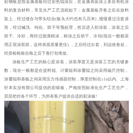
彩钢板是指金属基板经过彩色辊涂后，在金属表面涂上多层有机涂
料的复合材料，常见生产工艺流程如下：金属基板开卷之后在放料
架上，经过缝合与带头结合(板头大约也有几百米) ,慢慢通过活套滚
筒，经过碱洗、钝化、烘干等预处理，然后进入初涂装，涂装之后
烘干、冷却，再经过面漆精涂，精涂之后烘干、冷却(现在一般都采
用正双涂双烘，这样表面质量更佳) ，之后经过出套，到达收卷处，
经质检检验合格之后下卷打包堆放。
涂板生产工艺的核心是涂装，涂装厚度又是涂装工艺的关键参
数，现在一般都是在提料辊、计量辊和涂覆辊之间采用磁尺控制，
涂覆辊和基板之间采用压力传感器控制，厚度控制在±1u以内。上海
轩本实业有限公司提供的彩锻板，严格按照标准化生产工艺生产，
层层把控各个环节，为所有客户提供合适的彩涂板!