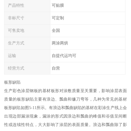
产品特性
可贴膜
非标尺寸
可定制
可售卖地
全国
生产方式
两涂两烘
运输
自提代运均可
经营方式
自营
板形缺陷
生产彩色涂层钢板的基材板形对涂敷质量至关重要，影响涂层表面
质量的板形缺陷主要有浪边、瓢曲和镰刀弯等，几种为常见的基材
板形缺陷如图5-11所示。有浪边和瓢曲缺陷的基材在彩涂生产线上会
出现边部漏涂现象，漏涂的形式因浪边和瓢曲的峰值和谷值呈间断
性或连续性特点，大大影响了涂层的表面质量。浪边和瓢曲除了影