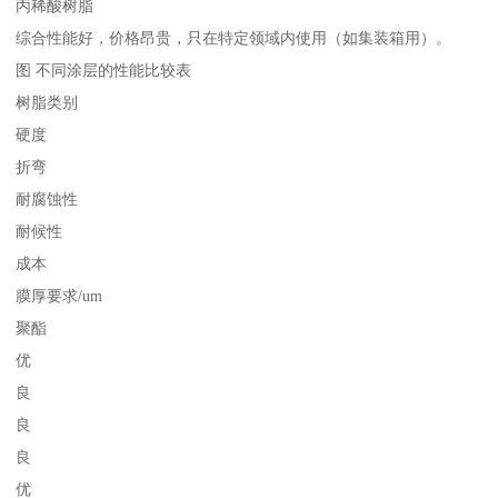
丙稀酸树脂
综合性能好，价格昂贵，只在特定领域内使用（如集装箱用）。
图 不同涂层的性能比较表
树脂类别
硬度
折弯
耐腐蚀性
耐候性
成本
膜厚要求/um
聚酯
优
良
良
良
优