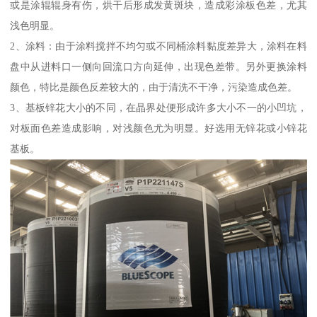
或是涂辊辊身有伤，烘干后形成发黄斑块，造成彩涂板色差，尤其
浅色明显。
2、涂料：由于涂料搅拌不均匀或不同桶涂料黏度差异大，涂料在料
盘中从进料口一侧向回流口方向延伸，出现色差带。另外更换涂料
颜色，特比是颜色反差较大的，由于清洗不干净，污染造成色差。
3、基板锌花大小的不同，在晶界处便形成许多大小不一的小凹坑，
对板面色差造成影响，对浅颜色尤为明显。好选用无锌花或小锌花
基板。