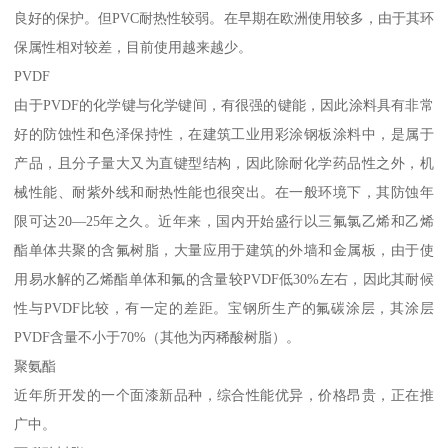
良好的保护。但PVC耐热性较弱。在早期在欧洲使用较多，由于其环
保属性相对较差，目前使用越来越少。
PVDF
由于PVDF的化学键与化学键间，有很强的键能，因此涂料具有非常
好的防蚀性和色泽保持性，在建筑工业用彩涂钢板涂料中，是属于
产品，且分子量大又为直键型结构，因此除耐化学药品性之外，机
械性能、耐紫外线和耐热性能也很突出。在一般环境下，其防蚀年
限可达20—25年之久。近年来，国内开始盛行以三氟氯乙烯和乙烯
酯单体共聚的含氟树脂，大量应用于建筑的外墙和金属板，由于使
用易水解的乙烯酯单体和氟的含量较PVDF低30%左右，因此其耐候
性与PVDF比较，有一定的差距。宝钢所生产的氟碳涂层，其涂层
PVDF含量不小于70%（其他为丙稀酸树脂）。
聚氨酯
近年所开发的一个面漆新品种，综合性能优异，价格昂贵，正在推
广中。