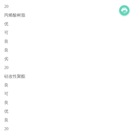
20
丙烯酸树脂
优
可
良
良
劣
20
硅改性聚酯
良
可
良
优
良
20