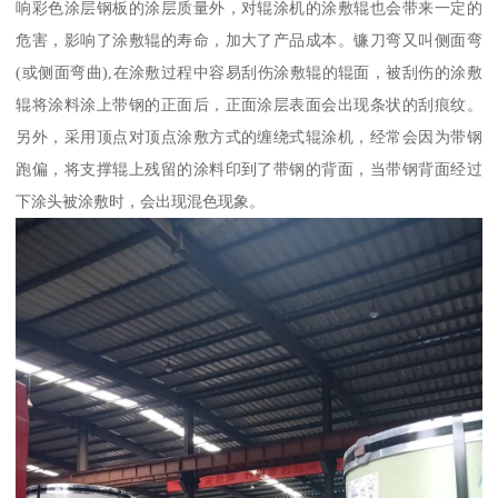
响彩色涂层钢板的涂层质量外，对辊涂机的涂敷辊也会带来一定的
危害，影响了涂敷辊的寿命，加大了产品成本。镰刀弯又叫侧面弯
(或侧面弯曲),在涂敷过程中容易刮伤涂敷辊的辊面，被刮伤的涂敷
辊将涂料涂上带钢的正面后，正面涂层表面会出现条状的刮痕纹。
另外，采用顶点对顶点涂敷方式的缠绕式辊涂机，经常会因为带钢
跑偏，将支撑辊上残留的涂料印到了带钢的背面，当带钢背面经过
下涂头被涂敷时，会出现混色现象。