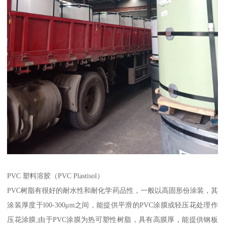
PVC 塑料溶胶（PVC Plastisol）
PVC树脂有很好的耐水性和耐化学药品性，一般以高固形份涂装，其
涂装厚度于l00-300μm之间，能提供平滑的PVC涂膜或轻压花处理作
压花涂膜;由于PVC涂膜为热可塑性树脂，具有高膜厚，能提供钢板