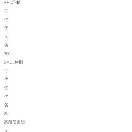
PVC溶胶
可
优
优
良
劣
200
PVDF树脂
可
优
优
优
劣
25
高耐侯聚酯
良