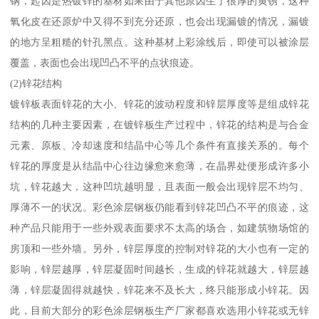
钢，起因是热镀锌的基材如果由于其他原因生了很厚的黄锈，这种
氧化皮在还原炉中又得不到充分还原，也会出现漏镀的情况，漏镀
的地方呈粗糙的针孔黑点。这种基材上彩涂线后，即使可以被涂层
覆盖，表面也会出现凹凸不平的点状痕迹。
(2)锌花结构
镀锌板表面锌花的大小、锌花的波动程度和锌层厚度等是组成锌花
结构的几种主要因素，在镀锌板生产过程中，锌花的结构是与合金
元素、原板、冷却速度和结晶中心等几个条件有直接关系的。每个
锌花的厚度是从结晶中心往边缘愈来愈薄，在晶界处便形成许多小
坑，锌花越大，这种凹坑越明显，且表面一般会出现锌层不均匀、
厚薄不一的状况。彩色涂层钢板仍能看到锌花凹凸不平的痕迹，这
种产品只能用于一些外观表面要求不太高的场合，如建筑物场馆的
房顶和一些外墙。另外，锌层厚度的控制对锌花的大小也有一定的
影响，锌层越厚，锌层凝固时间越长，生成的锌花就越大，锌层越
薄，锌层凝固得就越快，锌花来不及长大，终只能形成小锌花。因
此，目前大部分的彩色涂层钢板生产厂家都喜欢选用小锌花或无锌