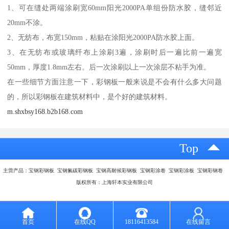
1、可在缝处两端涂刷宽60mm阳光2000PA单组份防水胶，缝邻近
20mm不涂。
2、无纺布，布宽150mm，粘贴在涂阳光2000PA防水胶上面。
3、在无纺布或玻璃纤布上涂刷3遍，涂刷时后一遍比前一遍宽
50mm，厚度1.8mm左右。后一次涂刷以上一次涂层不粘手为准。
在一些细节方面注意一下，彩钢板一般来说是不会有什么多大问题
的，所以彩钢板在建筑材料中，是个好的建筑材料。
m.shxbsy168.b2b168.com
Top
主营产品：宝钢彩钢板 宝钢氟碳彩钢板 宝钢高耐候彩钢板 宝钢彩涂卷 宝钢彩涂板 宝钢彩钢卷
版权所有：上海轩本实业有限公司
首页
在线QQ
18116413584
在线留言