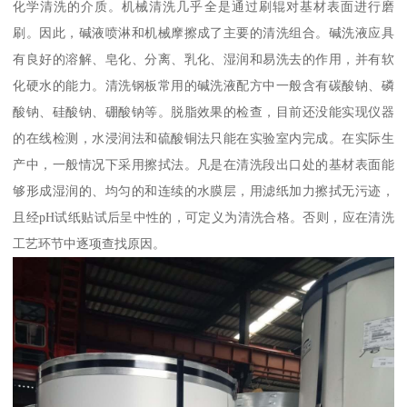
化学清洗的介质。机械清洗几乎全是通过刷辊对基材表面进行磨
刷。因此，碱液喷淋和机械摩擦成了主要的清洗组合。碱洗液应具
有良好的溶解、皂化、分离、乳化、湿润和易洗去的作用，并有软
化硬水的能力。清洗钢板常用的碱洗液配方中一般含有碳酸钠、磷
酸钠、硅酸钠、硼酸钠等。脱脂效果的检查，目前还没能实现仪器
的在线检测，水浸润法和硫酸铜法只能在实验室内完成。在实际生
产中，一般情况下采用擦拭法。凡是在清洗段出口处的基材表面能
够形成湿润的、均匀的和连续的水膜层，用滤纸加力擦拭无污迹，
且经pH试纸贴试后呈中性的，可定义为清洗合格。否则，应在清洗
工艺环节中逐项查找原因。