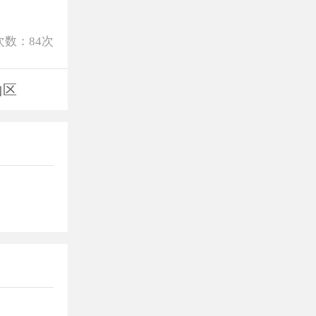
次数：
84
次
山区