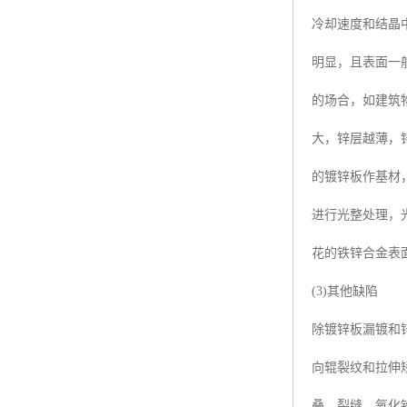
冷却速度和结晶
明显，且表面一
的场合，如建筑
大，锌层越薄，
的镀锌板作基材
进行光整处理，
花的铁锌合金表
(3)其他缺陷
除镀锌板漏镀和
向辊裂纹和拉伸
叠、裂缝、氧化