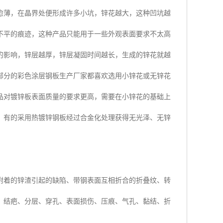
愈薄，在晶界处便形成许多小坑，锌花越大，这种凹坑越
不平的痕迹，这种产品只能用于一些外观表面要求不太高
的影响，锌层越厚，锌层凝固时间越长，生成的锌花就越
部分的彩色涂层钢板生产厂家都喜欢选用小锌花或无锌花
品对镀锌板表面质量的要求更高，需要在小锌花的基础上
。有的采用热镀锌钢板经过合金化处理获得无光泽、无锌
附着的锌渣引起的缺陷、带钢表面互相折合的折叠纹、转
：结疤、分层、穿孔、表面损伤、压痕、气孔、黏结、折