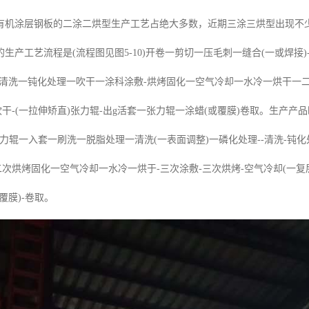
有机涂层钢板的二涂二烘型生产工艺占绝大多数，近期三涂三烘型出现不
生产工艺流程是(流程图见图5-10)开卷一剪切一压毛刺一缝合(一或焊接)
清洗一钝化处理一吹干一涂科涂敷-烘烤固化一空气冷却一水冷一烘干一二次
吹干-(一拉伸矫直)张力辊-出g活套一张力辊一涂蜡(或覆膜)卷取。生产
-张力辊一入套一刷洗一脱脂处理一清洗(一表面调整)一磷化处理--清洗-钝化
二次烘烤固化一空气冷却一水冷一烘于-三次涂敷-三次烘烤-空气冷却(一复层
覆膜)-卷取。