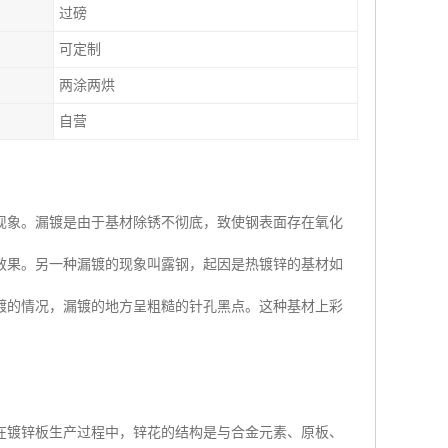
过磅
可定制
两涂两烘
自营
现象。漏镀是由于基材除锈不彻底，致使钢表面存在氧化
效果。另一种漏镀的现象叫露钢，起因是热镀锌的基材如
镀的情况，漏镀的地方呈粗糙的针孔黑点。这种基材上彩
在镀锌板生产过程中，锌花的结构是与合金元素、原板、