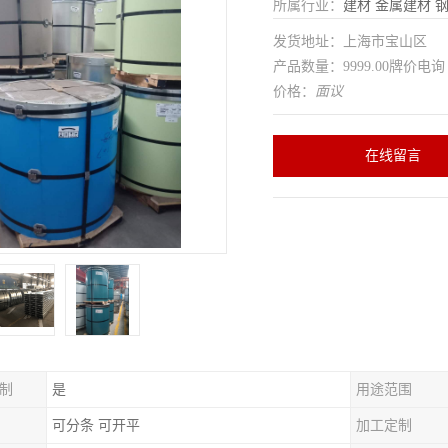
所属行业：
建材
金属建材
发货地址：上海市宝山区
产品数量：9999.00牌价电询
价格：
面议
在线留言
制
是
用途范围
可分条 可开平
加工定制