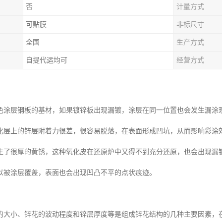
否
计量方式
可贴膜
非标尺寸
全国
生产方式
自提代运均可
经营方式
色涂层钢板的基材，如果镀锌板出现漏镀，涂层在同一位置也会发生漏涂
化层上的锌层附着力很差，很容易脱落，在表面形成凹坑，从而影响彩涂
生了很厚的黄锈，这种氧化皮在还原炉中又得不到充分还原，也会出现漏
以被涂层覆盖，表面也会出现凹凸不平的点状痕迹。
的大小、锌花的波动程度和锌层厚度等是组成锌花结构的几种主要因素，