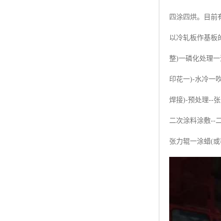
四涂四烘。目前
以冷轧板作基板的
整)一磷化处理一
印花一)-水冷一
焊接)-预处理-
二次涂料涂敷--
张力辊一涂蜡(或