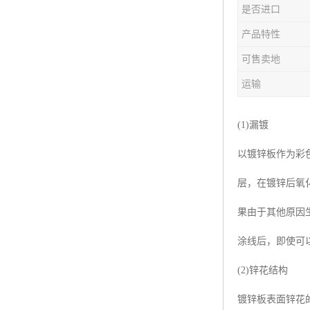
是否进口
产品特性
可售卖地
运输
(1)漏镀
以镀锌板作为彩
层，在镀锌后氧
果由于其他原因
涂线后，即使可
(2)锌花结构
镀锌板表面锌花