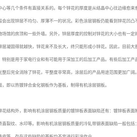
中心等几个条件有直接关系的。每个锌花的厚度是从结晶中心往边缘愈来
般会出现锌层不均匀、厚薄不一的状况。彩色涂层钢板仍能看到锌花凹凸
物场馆的房顶和一些外墙。另外，锌层厚度的控制对锌花的大小也有一定
锌层凝固得就越快，锌花来不及长大，终只能形成小锌花。因此，目前大
，特别是用于家电行业和有可能用于深加工的后加工产品。有些后加工产
光整后完全消除了锌花，平整度非常高，涂层后的产品用途范围更加广阔
面，即以热镀锌合金化钢板作为基板，制得有机涂层钢板。
锌花结构外，影响有机涂层钢板质量的镀锌板表面缺陷还有：镀锌板表面
矫直裂纹、水印等。影响有机涂层钢板质量的冷轧带钢表面缺陷一般包括
铁皮等，存在这些缺陷的基板均不宜进行彩涂作业。