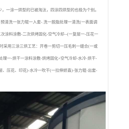
少，一涂一烘型的已被淘汰，四涂四烘型的也极为个别。
-预清洗一张力辊一入套-.洗一脱脂处理一清洗(一表面调
涂料涂敷-二次烘烤固化-空气冷却--(一复层一-压花一
产品时采用三涂三烘工艺：开卷一剪切一压毛刺一缝合(一或
处理一-烘干一涂料涂敷-烘烤固化+空气冷却-水冷-烘干-
、压花、印花)-水冷一吹干(一拉伸娇直)-张力辊-出套-