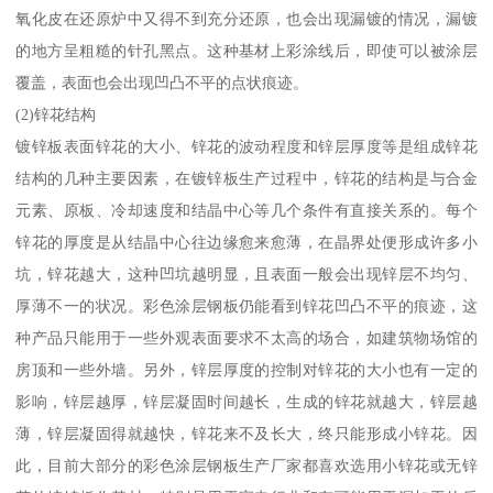
氧化皮在还原炉中又得不到充分还原，也会出现漏镀的情况，漏镀
的地方呈粗糙的针孔黑点。这种基材上彩涂线后，即使可以被涂层
覆盖，表面也会出现凹凸不平的点状痕迹。
(2)锌花结构
镀锌板表面锌花的大小、锌花的波动程度和锌层厚度等是组成锌花
结构的几种主要因素，在镀锌板生产过程中，锌花的结构是与合金
元素、原板、冷却速度和结晶中心等几个条件有直接关系的。每个
锌花的厚度是从结晶中心往边缘愈来愈薄，在晶界处便形成许多小
坑，锌花越大，这种凹坑越明显，且表面一般会出现锌层不均匀、
厚薄不一的状况。彩色涂层钢板仍能看到锌花凹凸不平的痕迹，这
种产品只能用于一些外观表面要求不太高的场合，如建筑物场馆的
房顶和一些外墙。另外，锌层厚度的控制对锌花的大小也有一定的
影响，锌层越厚，锌层凝固时间越长，生成的锌花就越大，锌层越
薄，锌层凝固得就越快，锌花来不及长大，终只能形成小锌花。因
此，目前大部分的彩色涂层钢板生产厂家都喜欢选用小锌花或无锌