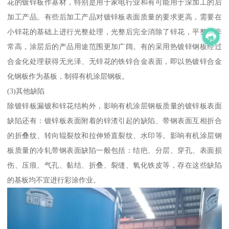
花的镀锌板作基材，特别是用于家电行业和有可能用于深加工的后
加工产品。有些后加工产品对镀锌板表面质量的要求更高，需要在
小锌花的基础上进行光整处理，光整后完全消除了锌花，平整度非
常高，涂层后的产品用途范围更加广阔。有的采用热镀锌钢板经过
合金化处理获得无光泽、无锌花的铁锌合金表面，即以热镀锌合金
化钢板作为基板，制得有机涂层钢板。
(3)其他缺陷
除镀锌板漏镀和锌花结构外，影响有机涂层钢板质量的镀锌板表面
缺陷还有：镀锌板表面附着的锌渣引起的缺陷、带钢表面互相折合
的折叠纹、转向辊裂纹和拉伸矫直裂纹、水印等。影响有机涂层钢
板质量的冷轧带钢表面缺陷一般包括：结疤、分层、穿孔、表面损
伤、压痕、气孔、黏结、折叠、裂缝、氧化铁皮等，存在这些缺陷
的基板均不宜进行彩涂作业。