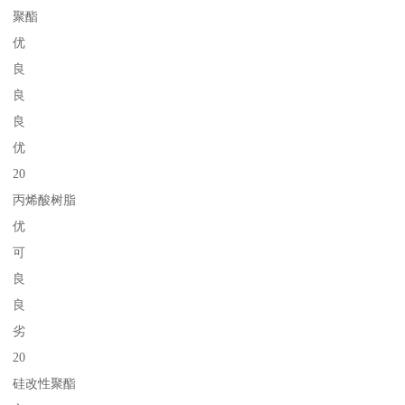
聚酯
优
良
良
良
优
20
丙烯酸树脂
优
可
良
良
劣
20
硅改性聚酯