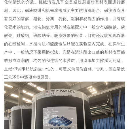
化学清洗的介质。机械清洗几乎全是通过刷辊对基材表面进行磨
刷。因此，碱液喷淋和机械摩擦成了主要的清洗组合。碱洗液应具
有良好的溶解、皂化、分离、乳化、湿润和易洗去的作用，并有软
化硬水的能力。清洗钢板常用的碱洗液配方中一般含有碳酸钠、磷
酸钠、硅酸钠、硼酸钠等。脱脂效果的检查，目前还没能实现仪器
的在线检测，水浸润法和硫酸铜法只能在实验室内完成。在实际生
产中，一般情况下采用擦拭法。凡是在清洗段出口处的基材表面能
够形成湿润的、均匀的和连续的水膜层，用滤纸加力擦拭无污迹，
且经pH试纸贴试后呈中性的，可定义为清洗合格。否则，应在清洗
工艺环节中逐项查找原因。