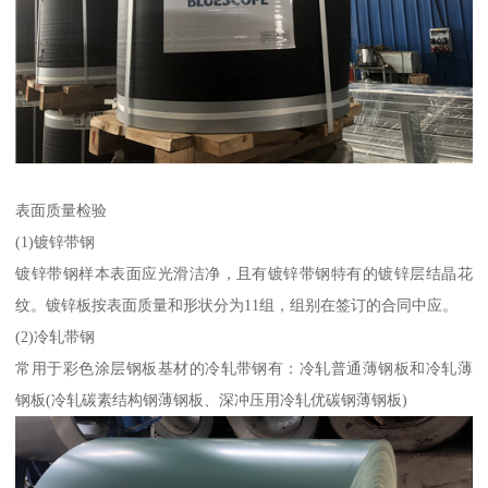
表面质量检验
(1)镀锌带钢
镀锌带钢样本表面应光滑洁净，且有镀锌带钢特有的镀锌层结晶花
纹。镀锌板按表面质量和形状分为11组，组别在签订的合同中应。
(2)冷轧带钢
常用于彩色涂层钢板基材的冷轧带钢有：冷轧普通薄钢板和冷轧薄
钢板(冷轧碳素结构钢薄钢板、深冲压用冷轧优碳钢薄钢板)