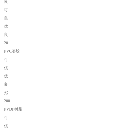
良
可
良
优
良
20
PVC溶胶
可
优
优
良
劣
200
PVDF树脂
可
优