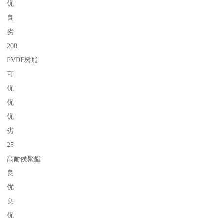
优
良
劣
200
PVDF树脂
可
优
优
优
劣
25
高耐侯聚酯
良
优
良
优