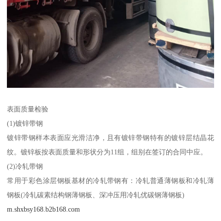
表面质量检验
(1)镀锌带钢
镀锌带钢样本表面应光滑洁净，且有镀锌带钢特有的镀锌层结晶花
纹。镀锌板按表面质量和形状分为11组，组别在签订的合同中应。
(2)冷轧带钢
常用于彩色涂层钢板基材的冷轧带钢有：冷轧普通薄钢板和冷轧薄
钢板(冷轧碳素结构钢薄钢板、深冲压用冷轧优碳钢薄钢板)
m.shxbsy168.b2b168.com