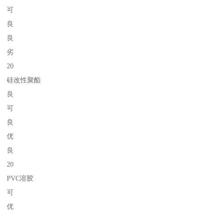
可
良
良
劣
20
硅改性聚酯
良
可
良
优
良
20
PVC溶胶
可
优