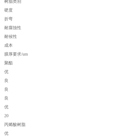
树脂类别
硬度
折弯
耐腐蚀性
耐候性
成本
膜厚要求/um
聚酯
优
良
良
良
优
20
丙烯酸树脂
优