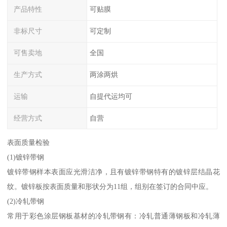
产品特性
可贴膜
非标尺寸
可定制
可售卖地
全国
生产方式
两涂两烘
运输
自提代运均可
经营方式
自营
表面质量检验
(1)镀锌带钢
镀锌带钢样本表面应光滑洁净，且有镀锌带钢特有的镀锌层结晶花
纹。镀锌板按表面质量和形状分为11组，组别在签订的合同中应。
(2)冷轧带钢
常用于彩色涂层钢板基材的冷轧带钢有：冷轧普通薄钢板和冷轧薄