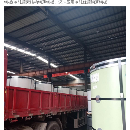
钢板(冷轧碳素结构钢薄钢板、深冲压用冷轧优碳钢薄钢板)