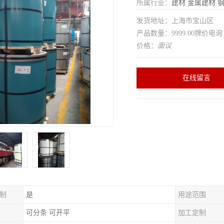
所属行业：
建材
金属建材
发货地址：上海市宝山区
产品数量：9999.00牌价电询
价格：
面议
在线留言
制
是
用途范围
可分条 可开平
加工定制