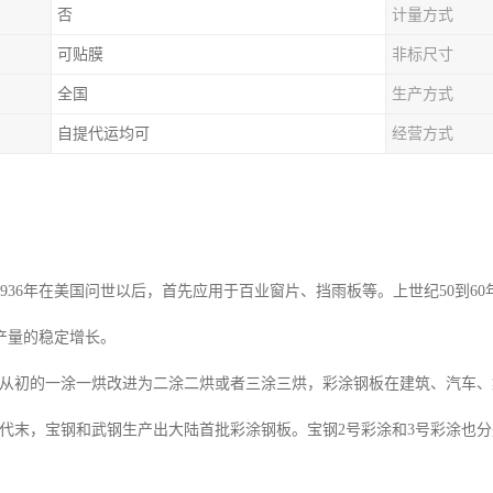
否
计量方式
可贴膜
非标尺寸
全国
生产方式
自提代运均可
经营方式
1936年在美国问世以后，首先应用于百业窗片、挡雨板等。上世纪50到6
产量的稳定增长。
初的一涂一烘改进为二涂二烘或者三涂三烘，彩涂钢板在建筑、汽车、
末，宝钢和武钢生产出大陆首批彩涂钢板。宝钢2号彩涂和3号彩涂也分别在