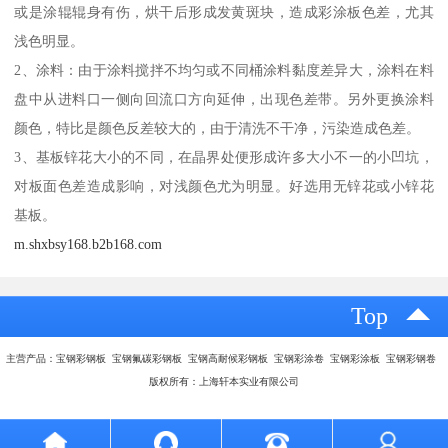
或是涂辊辊身有伤，烘干后形成发黄斑块，造成彩涂板色差，尤其
浅色明显。
2、涂料：由于涂料搅拌不均匀或不同桶涂料黏度差异大，涂料在料
盘中从进料口一侧向回流口方向延伸，出现色差带。另外更换涂料
颜色，特比是颜色反差较大的，由于清洗不干净，污染造成色差。
3、基板锌花大小的不同，在晶界处便形成许多大小不一的小凹坑，
对板面色差造成影响，对浅颜色尤为明显。好选用无锌花或小锌花
基板。
m.shxbsy168.b2b168.com
Top
主营产品：宝钢彩钢板 宝钢氟碳彩钢板 宝钢高耐候彩钢板 宝钢彩涂卷 宝钢彩涂板 宝钢彩钢卷
版权所有：上海轩本实业有限公司