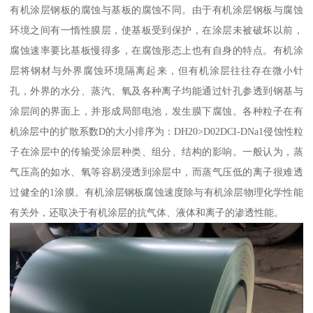
有机涂层钢板的腐蚀与基板的腐蚀不同。由于有机涂层钢板与腐蚀
环境之间有一惰性膜层，使基板受到保护，在涂层未被破坏以前，
腐蚀速率要比基板慢得多，在腐蚀形态上也有自身的特点。有机涂
层将钢材与外界腐蚀环境隔离起来，但有机涂层往往存在微小针
孔，外界的水分、蒸汽、氧及各种离子均能通过针孔参透到钢基与
涂层间的界面上，并形成局部电池，发生膜下腐蚀。各种粒子在有
机涂层中的扩散系数D的大小排序为：DH20>D02DCI-DNa1侵蚀性粒
子在涂层中的传输受涂层种类、组分、结构的影响。一般认为，蒸
气压高的如水、氧等容易浸透到涂层中，而蒸气压低的离子很难透
过健全的1涂膜。有机涂层钢板腐蚀速度除与有机涂层物理化学性能
有关外，还取决于有机涂层的抗气体、液体和离子的渗透性能。