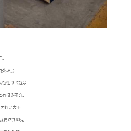
好。
预处理层、
腐蚀性能的就是
上有很多研究，
认为锌比大于
就要达到60克