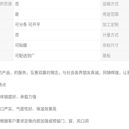
供货源
否
运输方式
是
用途范围
可分条 可开平
加工定制
否
计量方式
可贴膜
非标尺寸
可配送到厂
基板
的产品，的服务，互惠双赢的理念，与社会各界朋友真诚，同铸辉煌，让
特点
整体钢度好、承载力强
插口严实、气密性好、保温效果高
可根据客户要求定做内部加强或预留门、窗、风口洞