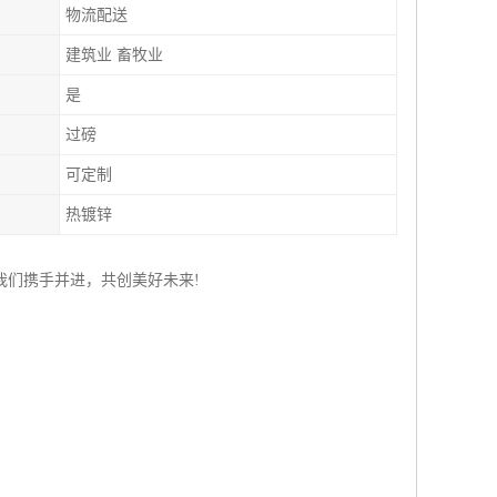
物流配送
建筑业 畜牧业
是
过磅
可定制
热镀锌
我们携手并进，共创美好未来!