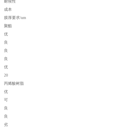
耐候性
成本
膜厚要求/um
聚酯
优
良
良
良
优
20
丙烯酸树脂
优
可
良
良
劣