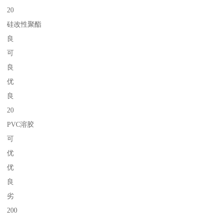
20
硅改性聚酯
良
可
良
优
良
20
PVC溶胶
可
优
优
良
劣
200