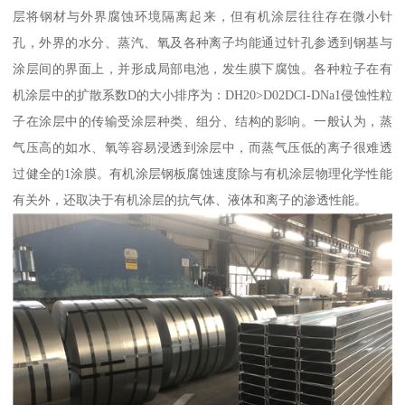
层将钢材与外界腐蚀环境隔离起来，但有机涂层往往存在微小针
孔，外界的水分、蒸汽、氧及各种离子均能通过针孔参透到钢基与
涂层间的界面上，并形成局部电池，发生膜下腐蚀。各种粒子在有
机涂层中的扩散系数D的大小排序为：DH20>D02DCI-DNa1侵蚀性粒
子在涂层中的传输受涂层种类、组分、结构的影响。一般认为，蒸
气压高的如水、氧等容易浸透到涂层中，而蒸气压低的离子很难透
过健全的1涂膜。有机涂层钢板腐蚀速度除与有机涂层物理化学性能
有关外，还取决于有机涂层的抗气体、液体和离子的渗透性能。