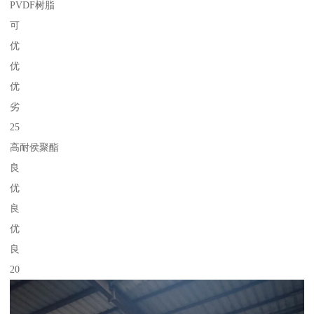
PVDF树脂
可
优
优
优
劣
25
高耐侯聚酯
良
优
良
优
良
20