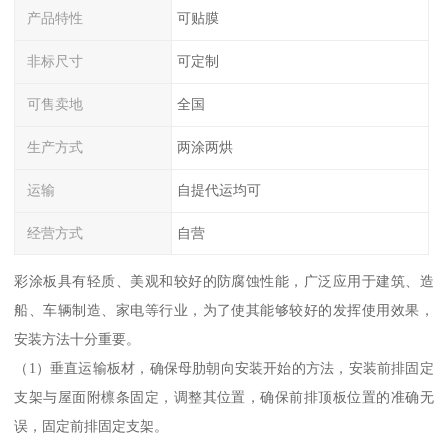
产品特性
可贴膜
非标尺寸
可定制
可售卖地
全国
生产方式
两涂两烘
运输
自提代运均可
经营方式
自营
彩涂板具有轻质、美观和较好的防腐蚀性能，广泛应用于建筑、造
船、车辆制造、家电等行业，为了使其能够较好的发挥使用效果，
安装方法十分重要。
（1）垂直运输板材，确保母肋朝向安装开始的方法，安装前排固定
支架与屋面附檩条固定，调整其位置，确保前排顶板位置的准确无
误，固定前排固定支架。