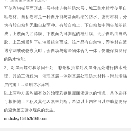
可使彩钢板屋面形成一层整体连接的防水层，城工防水推荐使用自
粘卷材。自粘卷材是一种自身能与基面粘结的防水、密封材料，分
为有胎自粘和无胎自粘两种。有胎自粘上、下自粘胶中间夹胎基组
成，上覆面为乙烯膜、下覆面为可剥起的硅油膜。无胎自粘由自粘
胶、上乙烯膜和下硅油膜组合而成。该产品有自愈性，即卷材在遭
遇穿刺或硬物嵌入时，会自动与这些物体合为一体，仍能保持良好
的防水性能。
2、对屋面螺钉和紧固件处、彩钢板搭接处及屋脊瓦处进行防水处
理。其施工流程为：清理基层→涂刷基层处理防水材料→附加增强
层的施工→涂刷防水涂料。
以上两种方案均能有效的治理彩钢板屋面渗漏水的情况，具体选择
可根据施工面积及其他因素来判断，希望以上内容可以帮助您更好
的避免屋面漏水现象的发生。
m.shxbsy168.b2b168.com