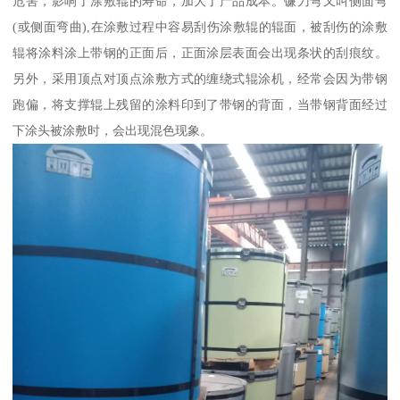
危害，影响了涂敷辊的寿命，加大了产品成本。镰刀弯又叫侧面弯
(或侧面弯曲),在涂敷过程中容易刮伤涂敷辊的辊面，被刮伤的涂敷
辊将涂料涂上带钢的正面后，正面涂层表面会出现条状的刮痕纹。
另外，采用顶点对顶点涂敷方式的缠绕式辊涂机，经常会因为带钢
跑偏，将支撑辊上残留的涂料印到了带钢的背面，当带钢背面经过
下涂头被涂敷时，会出现混色现象。