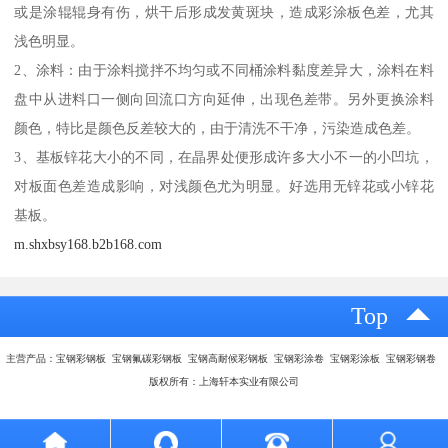
或是涂辊辊身有伤，烘干后形成发黄斑块，造成彩涂板色差，尤其
浅色明显。
2、涂料：由于涂料搅拌不均匀或不同桶涂料黏度差异大，涂料在料
盘中从进料口一侧向回流口方向延伸，出现色差带。另外更换涂料
颜色，特比是颜色反差较大的，由于清洗不干净，污染造成色差。
3、基板锌花大小的不同，在晶界处便形成许多大小不一的小凹坑，
对板面色差造成影响，对浅颜色尤为明显。好选用无锌花或小锌花
基板。
m.shxbsy168.b2b168.com
Top
主营产品：宝钢彩钢板 宝钢氟碳彩钢板 宝钢高耐候彩钢板 宝钢彩涂卷 宝钢彩涂板 宝钢彩钢卷
版权所有：上海轩本实业有限公司