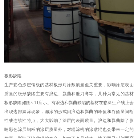
板形缺陷
生产彩色涂层钢板的基材板形对涂敷质量至关重要，影响涂层表面
质量的板形缺陷主要有浪边、瓢曲和镰刀弯等，几种为常见的基材
板形缺陷如图5-11所示。有浪边和瓢曲缺陷的基材在彩涂生产线上会
出现边部漏涂现象，漏涂的形式因浪边和瓢曲的峰值和谷值呈间断
性或连续性特点，大大影响了涂层的表面质量。浪边和瓢曲除了影
响彩色涂层钢板的涂层质量外，对辊涂机的涂敷辊也会带来一定的