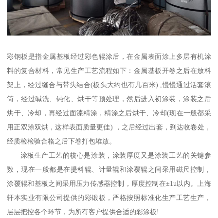
彩钢板是指金属基板经过彩色辊涂后，在金属表面涂上多层有机涂
料的复合材料，常见生产工艺流程如下：金属基板开卷之后在放料
架上，经过缝合与带头结合(板头大约也有几百米) ,慢慢通过活套滚
筒，经过碱洗、钝化、烘干等预处理，然后进入初涂装，涂装之后
烘干、冷却，再经过面漆精涂，精涂之后烘干、冷却(现在一般都采
用正双涂双烘，这样表面质量更佳) ，之后经过出套，到达收卷处，
经质检检验合格之后下卷打包堆放。
涂板生产工艺的核心是涂装，涂装厚度又是涂装工艺的关键参
数，现在一般都是在提料辊、计量辊和涂覆辊之间采用磁尺控制，
涂覆辊和基板之间采用压力传感器控制，厚度控制在±1u以内。上海
轩本实业有限公司提供的彩锻板，严格按照标准化生产工艺生产，
层层把控各个环节，为所有客户提供合适的彩涂板!