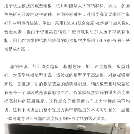
用于板型较浅的成型钢板，使用时能够大大节约材料。因此，各国
争先研究开发的这种钢种。在国外标准中，对强度高又要求延伸率
好的材料也有描述。例如，采用HSLA (低合金度)在炼钢时加入强化
合金元素，但由于强度高在钢铁厂进行轧制时加大压下率就有限
制，因此作为维护结构的较薄的彩涂板很少采用HSLA钢种(另一缺
点是成本高) .
总的来说，加工道次越多，板型越好，加工速度越慢、板型越
好。对压型钢板板型来说，浅波板的板型优于高波板。对钢板强度
来说，强度加工后的板型变差的趋势越明显。钢的板型相对较差还
有另外一个原因就是很多彩涂生产厂仅靠降低热镀锌的退火温度来
提高材料的屈服强度，这样就会导致宽度方向上力学性能的不均
衡。这种不均衡是由整个宽度方向带钢温度的不均匀引起的，温度
下降可能导致部分部位温度低于钢板再结晶的退火温度。