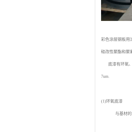
彩色涂层钢板用
硅改性聚酯和聚
底漆有环氧、聚
7um.
(1)环氧底漆
与基材的附着