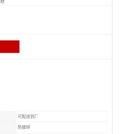
钢材
可配送到厂
热镀锌