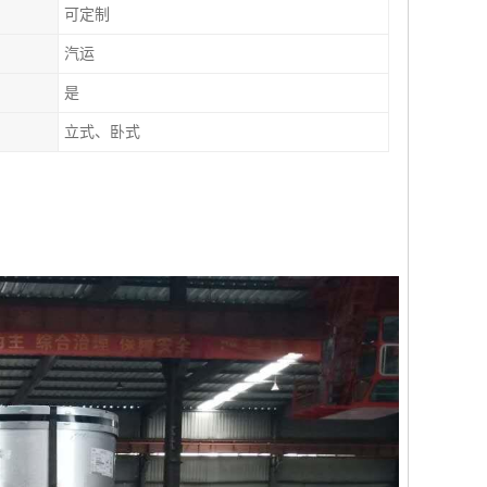
可定制
汽运
是
立式、卧式