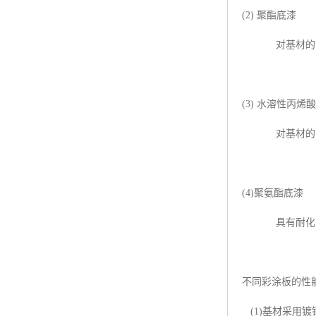
(2) 聚酯底漆
对基材的附着
(3) 水溶性丙烯
对基材的附着
(4)聚氨酯底漆
具有耐化学品
不同彩涂板的性
(1)基材采用