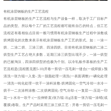
有机涂层钢板的生产工艺流程
有机涂层钢板的生产工艺流程与生产设备一样，取决于工厂目标产
品的类型。所以每个工厂的工艺流程都可能有自己的特点，但工艺
流程还有着相似点目前一般习惯用有机涂层钢板生产过程中涂敷或
烘烤固化的次数来表示有机涂层钢板生产工艺的形式。如：一涂一
烘、二涂二烘、三涂三烘、四涂四烘。目前有机涂层钢板的二涂二
烘型生产工艺占绝大多数，近期三涂三烘型出现不少，一涂一烘型
的已被淘汰，四涂四烘型的也极为个别。以冷轧板作基板的生产工
艺流程是(流程图见图5-10)开卷一剪切一压毛刺一缝合(一或焊接)-预
清洗一张力辊一入套-.洗一脱脂处理一清洗(一表面调整)一磷化处理
一清洗一钝化处理一吹干一涂科涂敷-烘烤固化一空气冷却一水冷一
烘干一二次涂料涂敷-二次烘烤固化-空气冷却--(一复层一-压花一印
花一)-水冷一吹干-(一拉伸矫直)张力辊-出g活套一张力辊一涂蜡(或
覆膜)卷取。生产产品时采用三涂三烘工艺：开卷一剪切一压毛刺一