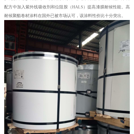
配方中加入紫外线吸收剂和位阻胺（HALS）提高漆膜耐候性能。高
耐候聚酯卷材涂料在国外已被市场认可，该涂料性价比十分突出。