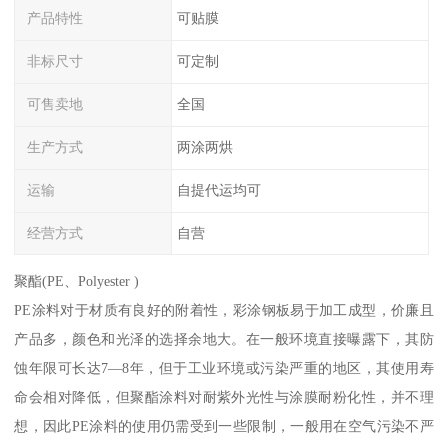
产品特性
可贴膜
非标尺寸
可定制
可售卖地
全国
生产方式
两涂两烘
运输
自提代运均可
经营方式
自营
聚酯(PE、Polyester )
PE涂料对于材质有良好的附着性，彩涂钢板易于加工成型，价廉且
产品多，颜色和光泽的选择余地大。在一般环境直接曝露下，其防
蚀年限可长达7—8年，但于工业环境或污染严重的地区，其使用寿
命会相对降低，但聚酯涂料对耐紫外光性与涂膜耐粉化性，并不理
想，因此PE涂料的使用仍需受到一些限制，一般用在空气污染不严