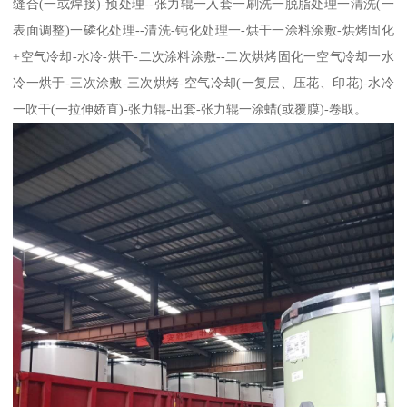
缝合(一或焊接)-预处理--张力辊一入套一刷洗一脱脂处理一清洗(一
表面调整)一磷化处理--清洗-钝化处理一-烘干一涂料涂敷-烘烤固化
+空气冷却-水冷-烘干-二次涂料涂敷--二次烘烤固化一空气冷却一水
冷一烘于-三次涂敷-三次烘烤-空气冷却(一复层、压花、印花)-水冷
一吹干(一拉伸娇直)-张力辊-出套-张力辊一涂蜡(或覆膜)-卷取。