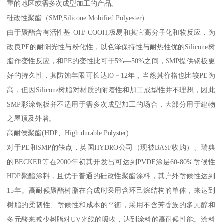
重的地区或需多次成型加工的产品。
硅改性聚酯（SMP,Silicone Mobified Polyester)
由于聚酯含有活性基-OH/-COOH,极易和其它高分子化和物反应，为
改良PE的耐阳光性与粉化性，以色泽保持性与耐热性优的Silicone树
脂作变性反应，和PE的变性比可于5%—50%之间，SMP提供钢板更
好的持久性，其防蚀年限可长达lO－12年，当然其价格也比较PE为
高，但因Silicone树脂对材质的附着性和加工成型性并不理想，因此
SMP彩涂钢板并不适用于需多次成型加工的场合，大部分用于建物
之屋顶及外墙。
高耐侯聚酯(HDP、High durable Polyster)
对于PE和SMP的缺点，英国HYDRO公司（现被BASF收购）、瑞典
的BECKER等在2000年初其开发出可达到PVDF涂层60-80%耐候性
HDP聚酯涂料，且优于普通的硅改性聚酯涂料，其户外耐候性达到
15年。高耐候聚酯树脂在合成时采用含环己烷结构的单体，来达到
树脂的柔韧性、耐候性和成本的平衡，采用不含芳香族的多元醇和
多元酸来减少树脂对UV光线的吸收，达到涂料的高耐候性能。涂料