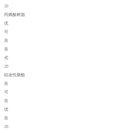
20
丙烯酸树脂
优
可
良
良
劣
20
硅改性聚酯
良
可
良
优
良
20