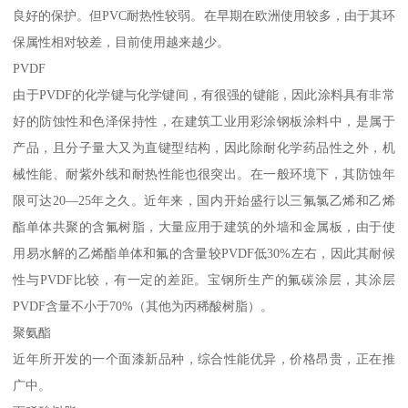
良好的保护。但PVC耐热性较弱。在早期在欧洲使用较多，由于其环
保属性相对较差，目前使用越来越少。
PVDF
由于PVDF的化学键与化学键间，有很强的键能，因此涂料具有非常
好的防蚀性和色泽保持性，在建筑工业用彩涂钢板涂料中，是属于
产品，且分子量大又为直键型结构，因此除耐化学药品性之外，机
械性能、耐紫外线和耐热性能也很突出。在一般环境下，其防蚀年
限可达20—25年之久。近年来，国内开始盛行以三氟氯乙烯和乙烯
酯单体共聚的含氟树脂，大量应用于建筑的外墙和金属板，由于使
用易水解的乙烯酯单体和氟的含量较PVDF低30%左右，因此其耐候
性与PVDF比较，有一定的差距。宝钢所生产的氟碳涂层，其涂层
PVDF含量不小于70%（其他为丙稀酸树脂）。
聚氨酯
近年所开发的一个面漆新品种，综合性能优异，价格昂贵，正在推
广中。