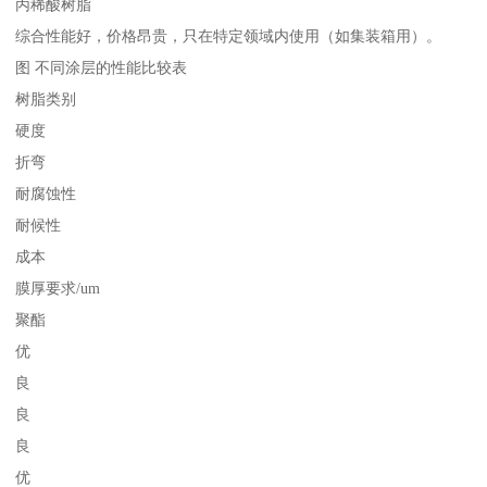
丙稀酸树脂
综合性能好，价格昂贵，只在特定领域内使用（如集装箱用）。
图 不同涂层的性能比较表
树脂类别
硬度
折弯
耐腐蚀性
耐候性
成本
膜厚要求/um
聚酯
优
良
良
良
优