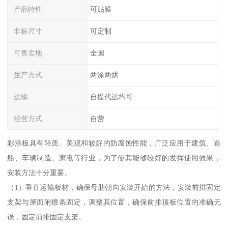
产品特性
可贴膜
非标尺寸
可定制
可售卖地
全国
生产方式
两涂两烘
运输
自提代运均可
经营方式
自营
彩涂板具有轻质、美观和较好的防腐蚀性能，广泛应用于建筑、造
船、车辆制造、家电等行业，为了使其能够较好的发挥使用效果，
安装方法十分重要。
（1）垂直运输板材，确保母肋朝向安装开始的方法，安装前排固定
支架与屋面附檩条固定，调整其位置，确保前排顶板位置的准确无
误，固定前排固定支架。