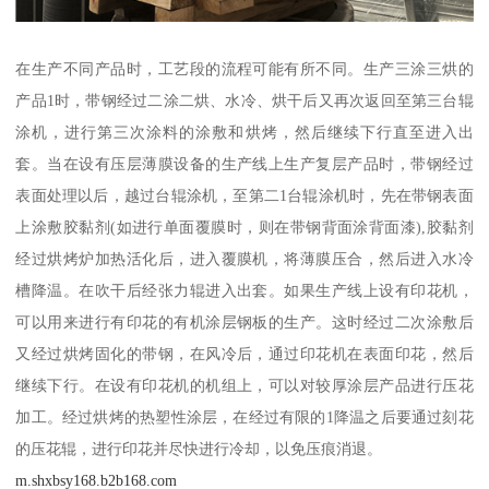
在生产不同产品时，工艺段的流程可能有所不同。生产三涂三烘的
产品1时，带钢经过二涂二烘、水冷、烘干后又再次返回至第三台辊
涂机，进行第三次涂料的涂敷和烘烤，然后继续下行直至进入出
套。当在设有压层薄膜设备的生产线上生产复层产品时，带钢经过
表面处理以后，越过台辊涂机，至第二1台辊涂机时，先在带钢表面
上涂敷胶黏剂(如进行单面覆膜时，则在带钢背面涂背面漆),胶黏剂
经过烘烤炉加热活化后，进入覆膜机，将薄膜压合，然后进入水冷
槽降温。在吹干后经张力辊进入出套。如果生产线上设有印花机，
可以用来进行有印花的有机涂层钢板的生产。这时经过二次涂敷后
又经过烘烤固化的带钢，在风冷后，通过印花机在表面印花，然后
继续下行。在设有印花机的机组上，可以对较厚涂层产品进行压花
加工。经过烘烤的热塑性涂层，在经过有限的1降温之后要通过刻花
的压花辊，进行印花并尽快进行冷却，以免压痕消退。
m.shxbsy168.b2b168.com