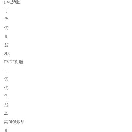
PVC溶胶
可
优
优
良
劣
200
PVDF树脂
可
优
优
优
劣
25
高耐侯聚酯
良