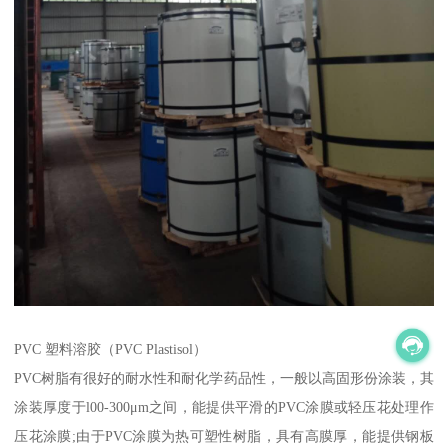
PVC 塑料溶胶（PVC Plastisol）
PVC树脂有很好的耐水性和耐化学药品性，一般以高固形份涂装，其
涂装厚度于l00-300μm之间，能提供平滑的PVC涂膜或轻压花处理作
压花涂膜;由于PVC涂膜为热可塑性树脂，具有高膜厚，能提供钢板