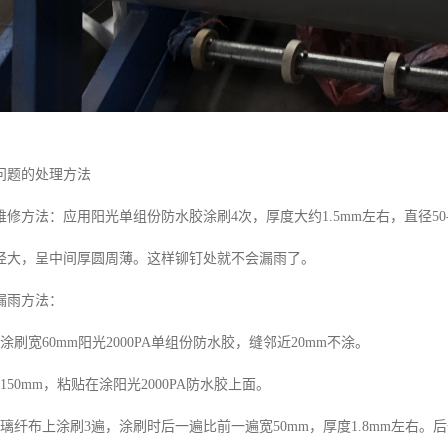
问题的处理方法
修方法：应用阳光单组份防水胶涂刷4次，厚度大约1.5mm左右，直径50
径大，呈中间厚圆周薄。这样铆钉处就不会漏雨了。
漏雨方法：
涂刷宽60mm阳光2000PA单组份防水胶，缝邻近20mm不涂。
150mm，粘贴在涂阳光2000PA防水胶上面。
璃纤布上涂刷3遍，涂刷时后一遍比前一遍宽50mm，厚度1.8mm左右