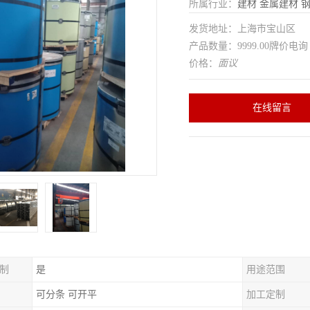
所属行业：
建材
金属建材
发货地址：上海市宝山区
产品数量：9999.00牌价电询
价格：
面议
在线留言
制
是
用途范围
可分条 可开平
加工定制