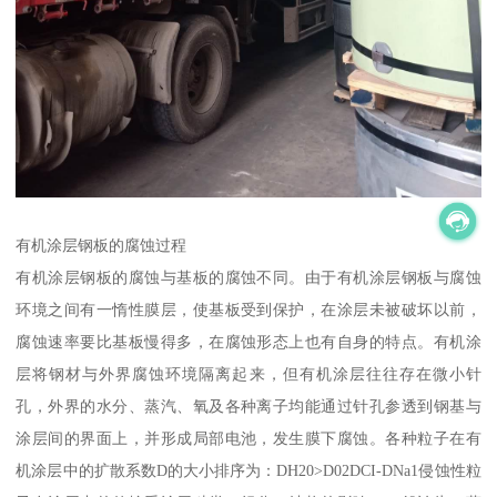
有机涂层钢板的腐蚀过程
有机涂层钢板的腐蚀与基板的腐蚀不同。由于有机涂层钢板与腐蚀
环境之间有一惰性膜层，使基板受到保护，在涂层未被破坏以前，
腐蚀速率要比基板慢得多，在腐蚀形态上也有自身的特点。有机涂
层将钢材与外界腐蚀环境隔离起来，但有机涂层往往存在微小针
孔，外界的水分、蒸汽、氧及各种离子均能通过针孔参透到钢基与
涂层间的界面上，并形成局部电池，发生膜下腐蚀。各种粒子在有
机涂层中的扩散系数D的大小排序为：DH20>D02DCI-DNa1侵蚀性粒