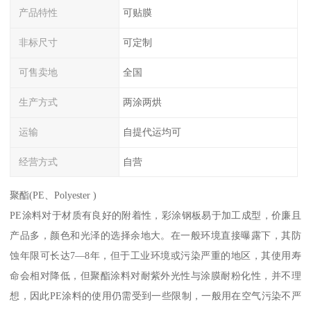
产品特性
可贴膜
非标尺寸
可定制
可售卖地
全国
生产方式
两涂两烘
运输
自提代运均可
经营方式
自营
聚酯(PE、Polyester )
PE涂料对于材质有良好的附着性，彩涂钢板易于加工成型，价廉且
产品多，颜色和光泽的选择余地大。在一般环境直接曝露下，其防
蚀年限可长达7—8年，但于工业环境或污染严重的地区，其使用寿
命会相对降低，但聚酯涂料对耐紫外光性与涂膜耐粉化性，并不理
想，因此PE涂料的使用仍需受到一些限制，一般用在空气污染不严