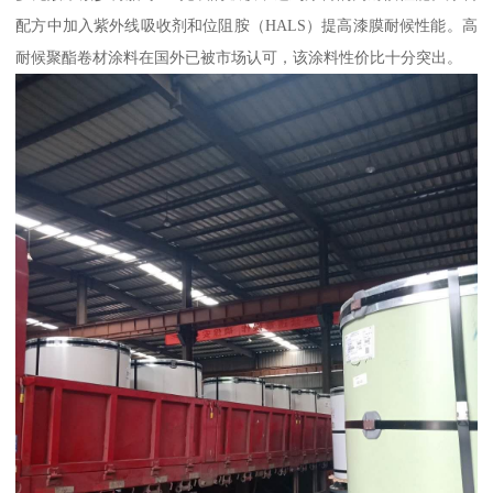
配方中加入紫外线吸收剂和位阻胺（HALS）提高漆膜耐候性能。高
耐候聚酯卷材涂料在国外已被市场认可，该涂料性价比十分突出。