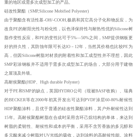
重的地区或需多次成型加工的产品。
硅改性聚酯（SMP,Silicone Mobified Polyester)
由于聚酯含有活性基-OH/-COOH,极易和其它高分子化和物反应，为
改良PE的耐阳光性与粉化性，以色泽保持性与耐热性优的Silicone树
脂作变性反应，和PE的变性比可于5%—50%之间，SMP提供钢板更
好的持久性，其防蚀年限可长达lO－12年，当然其价格也比较PE为
高，但因Silicone树脂对材质的附着性和加工成型性并不理想，因此
SMP彩涂钢板并不适用于需多次成型加工的场合，大部分用于建物
之屋顶及外墙。
高耐侯聚酯(HDP、High durable Polyster)
对于PE和SMP的缺点，英国HYDRO公司（现被BASF收购）、瑞典
的BECKER等在2000年初其开发出可达到PVDF涂层60-80%耐候性
HDP聚酯涂料，且优于普通的硅改性聚酯涂料，其户外耐候性达到
15年。高耐候聚酯树脂在合成时采用含环己烷结构的单体，来达到
树脂的柔韧性、耐候性和成本的平衡，采用不含芳香族的多元醇和
多元酸来减少树脂对UV光线的吸收，达到涂料的高耐候性能。涂料