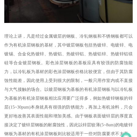
理论上讲，凡是经过金属镀层的钢板、冷轧钢板和不锈钢板都可以
作为有机涂层钢板的基材，其中镀层钢板包括热镀锌、电镀锌、电
镀锡、合金化热镀锌、热镀铝、热镀锌铝、热镀铝锌、热镀锌铝镁
硅等合金镀层钢板。彩色涂层钢板的基板应具有较强的防腐蚀能
力，以冷轧板为基材的彩色涂层钢板价格比较便宜，但由于其防腐
蚀性能差，因此使用上受到很大的限制，一般只用作室内或不直接
与大气接触的场合。以镀层钢板为基板的有机涂层钢板与以冷轧板
为基板的有机涂层钢板相比应用要广泛得多，例如热镀锌钢板的锌
层(15~30pum)本身就具有很强的防锈能力，再加上有机涂料，只会
更好地改善其表面性能和增加美感。由于钢板表面镀锌层的厚度直
接决定了镀锌层钢板的耐腐蚀性，因此以锌层较薄(5~8um)的电镀锌
钢板为基材的有机涂层钢板则比较适用于一些对防腐要求不太高、