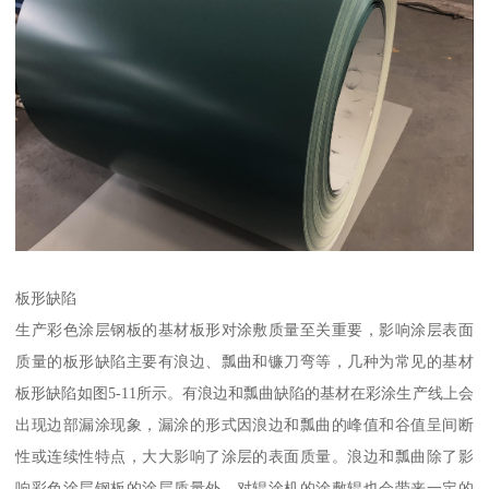
板形缺陷
生产彩色涂层钢板的基材板形对涂敷质量至关重要，影响涂层表面
质量的板形缺陷主要有浪边、瓢曲和镰刀弯等，几种为常见的基材
板形缺陷如图5-11所示。有浪边和瓢曲缺陷的基材在彩涂生产线上会
出现边部漏涂现象，漏涂的形式因浪边和瓢曲的峰值和谷值呈间断
性或连续性特点，大大影响了涂层的表面质量。浪边和瓢曲除了影
响彩色涂层钢板的涂层质量外，对辊涂机的涂敷辊也会带来一定的