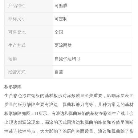
产品特性
可贴膜
非标尺寸
可定制
可售卖地
全国
生产方式
两涂两烘
运输
自提代运均可
经营方式
自营
板形缺陷
生产彩色涂层钢板的基材板形对涂敷质量至关重要，影响涂层表面
质量的板形缺陷主要有浪边、瓢曲和镰刀弯等，几种为常见的基材
板形缺陷如图5-11所示。有浪边和瓢曲缺陷的基材在彩涂生产线上会
出现边部漏涂现象，漏涂的形式因浪边和瓢曲的峰值和谷值呈间断
性或连续性特点，大大影响了涂层的表面质量。浪边和瓢曲除了影