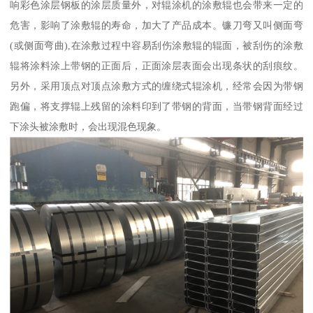
响彩色涂层钢板的涂层质量外，对辊涂机的涂敷辊也会带来一定的
危害，影响了涂敷辊的寿命，加大了产品成本。镰刀弯又叫侧面弯
(或侧面弯曲),在涂敷过程中容易刮伤涂敷辊的辊面，被刮伤的涂敷
辊将涂料涂上带钢的正面后，正面涂层表面会出现条状的刮痕纹。
另外，采用顶点对顶点涂敷方式的缠绕式辊涂机，经常会因为带钢
跑偏，将支撑辊上残留的涂料印到了带钢的背面，当带钢背面经过
下涂头被涂敷时，会出现混色现象。