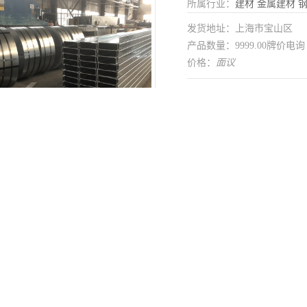
所属行业：
建材
金属建材
发货地址：上海市宝山区
产品数量：9999.00牌价电询
价格：
面议
在线留言
制
是
用途范围
可分条 可开平
加工定制