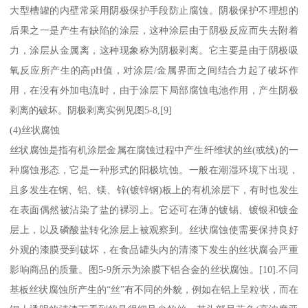
大型槽罐的内壁常采用阴极保护手段防止腐蚀。阴极保护不理想的
后果之一是产生有缺陷的涂层，这种涂层由于阴极反应而失去附着
力，涂层从金属离，这种现象称为阴极剥离。它主要是由于阴极吸
氧反应所产生的高pH值，对涂层/金属界面之间结合力起了破坏作
用，在没有外加电流时，由于涂层下局部腐蚀电池作用，产生阴极
剥离的破坏。阴极剥离实例见图5-8,[9]
(4)丝状腐蚀
丝状腐蚀是指有机涂层金属在腐蚀过程中产生纤维状的丝(或线)的一
种腐蚀形态，它是一种形式的阳极坑蚀。一般在潮湿环境下出现，
且多发生在钢、铝、镁、锌(镀锌钢)板上的有机涂层下，有时也发生
在表面偶然被沾染了盐的裸羽上。它还可在薄的镀锡、镀银和镀金
层上，以及磷酸盐转化涂层上被观察到。丝状腐蚀使需要保持良好
外观的漆膜受到破坏，在食品罐头内的清漆下发生的丝状腐会严重
影响商品的质量。图5-9所示为涂膜下铝合金的丝状腐蚀。[10].不同
基板丝状腐蚀所产生的“丝”有不同的外貌，例如在铝上呈粒状，而在