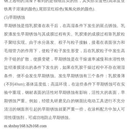
钢上透明的清漆下看到的是很细且尖的丝，其头部呈蓝色(高浓度亚
铁离子溶液的颜色),尾部呈红棕色(氢氧化铁的颜色).
(5)早期锈蚀
早期锈蚀是指乳胶漆在表干后，在高湿条件下发生的斑点锈蚀。乳
胶漆发生早期锈蚀与其成膜过程有关。乳胶漆的成膜过程靠乳胶粒
子聚结实现。由于水分蒸发、权子与粒子接触，接着在表面张力和
毛细管力的作用下，使粒子粒子发生形变，后在乳胶粒子中发生高
升子链的扩散，使膜变硬，早期锈蚀是在干燥速率减慢和水溶性铁
盐经漆膜浸出的条件下发生的，如果在乳胶干燥过程中不存在潮湿
条件、便不会发生早期锈蚀。发生早期锈蚀有三个条件：乳胶漆薄
(不到40um);基体温度低；高温环境，在这些条件下早期锈蚀可在实
验中重现，钢材表面的活性对早期锈蚀有影响，活性大的表面，早
期锈蚀严重。例如，经喷丸研磨见白的钢面比电动工具进行不充分
清洁的钢面所引起的早期锈蚀就要严重一些，在涂料配方中加人可
溶性缓蚀剂，可成功地防止早期锈蚀。
m.shxbsy168.b2b168.com