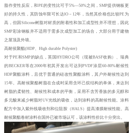
脂作变性反应，和PE的变性比可于5%—50%之间，SMP提供钢板更
好的持久性，其防蚀年限可长达lO－12年，当然其价格也比较PE为
高，但因Silicone树脂对材质的附着性和加工成型性并不理想，因此
SMP彩涂钢板并不适用于需多次成型加工的场合，大部分用于建物
之屋顶及外墙。
高耐侯聚酯(HDP、High durable Polyster)
对于PE和SMP的缺点，英国HYDRO公司（现被BASF收购）、瑞典
的BECKER等在2000年初其开发出可达到PVDF涂层60-80%耐候性
HDP聚酯涂料，且优于普通的硅改性聚酯涂料，其户外耐候性达到
15年。高耐候聚酯树脂在合成时采用含环己烷结构的单体，来达到
树脂的柔韧性、耐候性和成本的平衡，采用不含芳香族的多元醇和
多元酸来减少树脂对UV光线的吸收，达到涂料的高耐候性能。涂料
配方中加入紫外线吸收剂和位阻胺（HALS）提高漆膜耐候性能。高
耐候聚酯卷材涂料在国外已被市场认可，该涂料性价比十分突出。