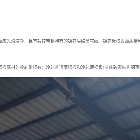
面应光滑洁净，且有镀锌带钢特有的镀锌层结晶花纹。镀锌板按表面质量和
钢板基材的冷轧带钢有：冷轧普通薄钢板和冷轧薄钢板(冷轧碳素结构钢薄