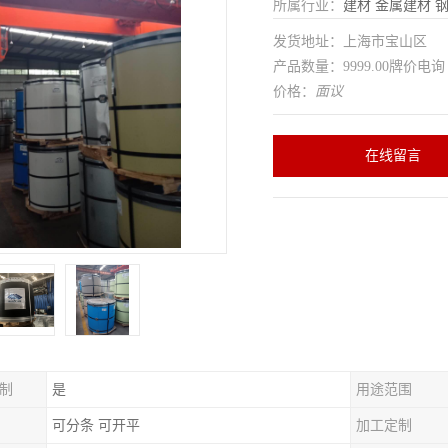
所属行业：
建材
金属建材
发货地址：上海市宝山区
产品数量：9999.00牌价电询
价格：
面议
在线留言
制
是
用途范围
可分条 可开平
加工定制