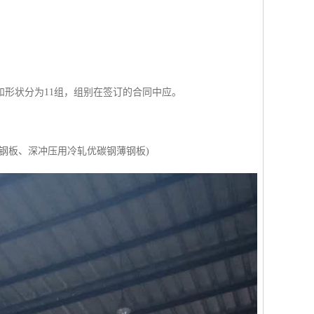
形状分为11组，组别在签订的合同中应。
钢板、深冲压用冷轧优碳钢薄钢板)