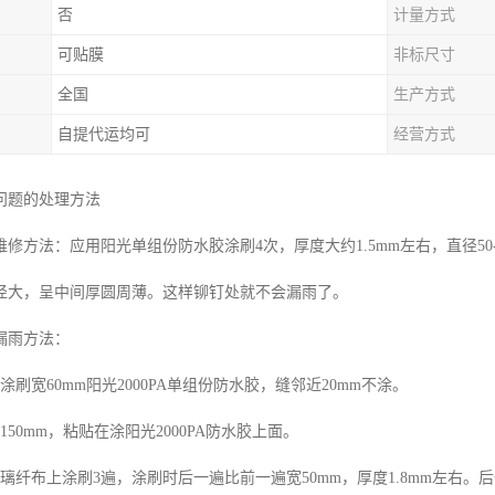
否
计量方式
可贴膜
非标尺寸
全国
生产方式
自提代运均可
经营方式
问题的处理方法
修方法：应用阳光单组份防水胶涂刷4次，厚度大约1.5mm左右，直径50
径大，呈中间厚圆周薄。这样铆钉处就不会漏雨了。
漏雨方法：
涂刷宽60mm阳光2000PA单组份防水胶，缝邻近20mm不涂。
150mm，粘贴在涂阳光2000PA防水胶上面。
璃纤布上涂刷3遍，涂刷时后一遍比前一遍宽50mm，厚度1.8mm左右