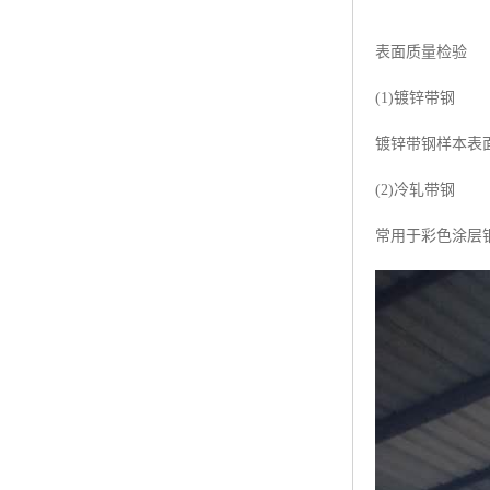
表面质量检验
(1)镀锌带钢
镀锌带钢样本表
(2)冷轧带钢
常用于彩色涂层