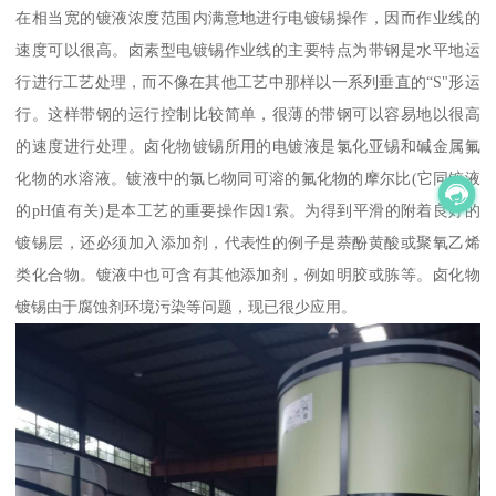
在相当宽的镀液浓度范围内满意地进行电镀锡操作，因而作业线的
速度可以很高。卤素型电镀锡作业线的主要特点为带钢是水平地运
行进行工艺处理，而不像在其他工艺中那样以一系列垂直的“S"形运
行。这样带钢的运行控制比较简单，很薄的带钢可以容易地以很高
的速度进行处理。卤化物镀锡所用的电镀液是氯化亚锡和碱金属氟
化物的水溶液。镀液中的氯匕物同可溶的氟化物的摩尔比(它同镀液
的pH值有关)是本工艺的重要操作因1索。为得到平滑的附着良好的
镀锡层，还必须加入添加剂，代表性的例子是萘酚黄酸或聚氧乙烯
类化合物。镀液中也可含有其他添加剂，例如明胶或胨等。卤化物
镀锡由于腐蚀剂环境污染等问题，现已很少应用。