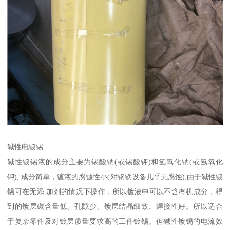
碱性电镀锡
碱性镀锡液的成分主要为锡酸钠(或锡酸钾)和氢氧化钠(或氢氧化
钾), 成分简单，镀液的腐蚀性小(对钢铁设备几乎无腐蚀),由于碱性镀
锡可在无添 加剂的情况下操作，所以镀液中可以不含有机成分，得
到的镀层碳含量低、孔隙少、镀层结晶细致、焊接性好。所以适合
于复杂零件及对镀层质量要求高的工件镀锡。但碱性镀锡的电流效