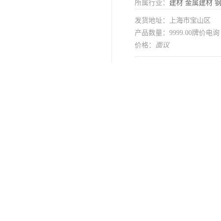
所属行业：
建材
金属建材
发货地址：上海市宝山区
产品数量：9999.00牌价电询
价格：
面议
在线留言
制
是
用途范围
可分条 可开平
加工定制