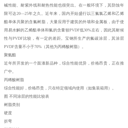
械性能、耐紫外线和耐热性能也很突出。在一般环境下，其防蚀年
限可达20—25年之久。近年来，国内开始盛行以三氟氯乙烯和乙烯
酯单体共聚的含氟树脂，大量应用于建筑的外墙和金属板，由于使
用易水解的乙烯酯单体和氟的含量较PVDF低30%左右，因此其耐候
性与PVDF比较，有一定的差距。宝钢所生产的氟碳涂层，其涂层
PVDF含量不小于70%（其他为丙稀酸树脂）。
聚氨酯
近年所开发的一个面漆新品种，综合性能优异，价格昂贵，正在推
广中。
丙稀酸树脂
综合性能好，价格昂贵，只在特定领域内使用（如集装箱用）。
图 不同涂层的性能比较表
树脂类别
硬度
折弯