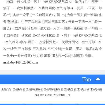
一清洗一钝化处理一吹干一涂科涂敷-烘烤固化一空气冷却一水冷一
烘干一二次涂料涂敷-二次烘烤固化-空气冷却--(一复层一-压花一印
花一)-水冷一吹干-(一拉伸矫直)张力辊-出g活套一张力辊一涂蜡(或
覆膜)卷取。生产产品时采用三涂三烘工艺：开卷一剪切一压毛刺一
缝合(一或焊接)-预处理--张力辊一入套一刷洗一脱脂处理一清洗(一
表面调整)一磷化处理--清洗-钝化处理一-烘干一涂料涂敷-烘烤固化
+空气冷却-水冷-烘干-二次涂料涂敷--二次烘烤固化一空气冷却一水
冷一烘于-三次涂敷-三次烘烤-空气冷却(一复层、压花、印花)-水冷
一吹干(一拉伸娇直)-张力辊-出套-张力辊一涂蜡(或覆膜)-卷取。
m.shxbsy168.b2b168.com
Top
主营产品：宝钢彩钢板 宝钢氟碳彩钢板 宝钢高耐候彩钢板 宝钢彩涂卷 宝钢彩涂板 宝钢彩钢卷
版权所有：上海轩本实业有限公司