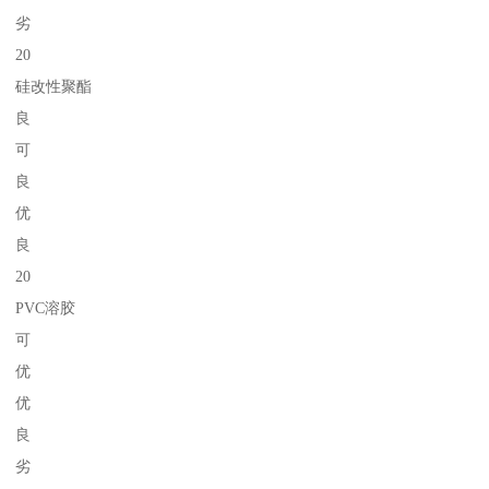
劣
20
硅改性聚酯
良
可
良
优
良
20
PVC溶胶
可
优
优
良
劣