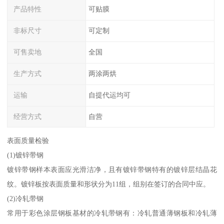
产品特性
可贴膜
非标尺寸
可定制
可售卖地
全国
生产方式
两涂两烘
运输
自提代运均可
经营方式
自营
表面质量检验
(1)镀锌带钢
镀锌带钢样本表面应光滑洁净，且有镀锌带钢特有的镀锌层结晶花
纹。镀锌板按表面质量和形状分为11组，组别在签订的合同中应。
(2)冷轧带钢
常用于彩色涂层钢板基材的冷轧带钢有：冷轧普通薄钢板和冷轧薄