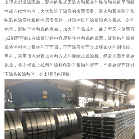
出现边部漏涂现象，漏涂的形式因浪边和瓢曲的峰值和谷值呈间断
性或连续性特点，大大影响了涂层的表面质量。浪边和瓢曲除了影
响彩色涂层钢板的涂层质量外，对辊涂机的涂敷辊也会带来一定的
危害，影响了涂敷辊的寿命，加大了产品成本。镰刀弯又叫侧面弯
(或侧面弯曲),在涂敷过程中容易刮伤涂敷辊的辊面，被刮伤的涂敷
辊将涂料涂上带钢的正面后，正面涂层表面会出现条状的刮痕纹。
另外，采用顶点对顶点涂敷方式的缠绕式辊涂机，经常会因为带钢
跑偏，将支撑辊上残留的涂料印到了带钢的背面，当带钢背面经过
下涂头被涂敷时，会出现混色现象。