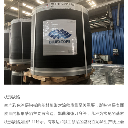
板形缺陷
生产彩色涂层钢板的基材板形对涂敷质量至关重要，影响涂层表面
质量的板形缺陷主要有浪边、瓢曲和镰刀弯等，几种为常见的基材
板形缺陷如图5-11所示。有浪边和瓢曲缺陷的基材在彩涂生产线上会