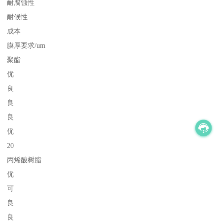
耐腐蚀性
耐候性
成本
膜厚要求/um
聚酯
优
良
良
良
优
20
丙烯酸树脂
优
可
良
良