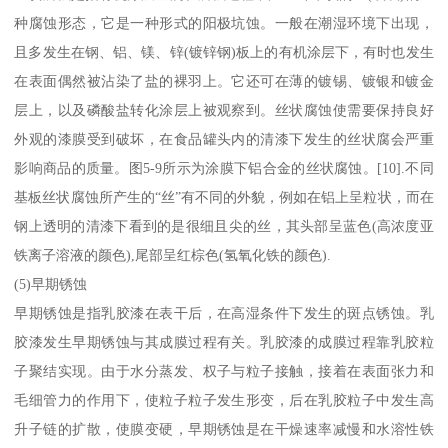
种腐蚀形态，它是一种形式的阳极坑蚀。一般在潮湿环境下出现，
且多发生在钢、铝、镁、锌(镀锌钢)板上的有机涂层下，有时也发生
在表面偶然被沾染了盐的裸羽上。它还可在薄的镀锡、镀银和镀金
层上，以及磷酸盐转化涂层上被观察到。丝状腐蚀使需要保持良好
外观的漆膜受到破坏，在食品罐头内的清漆下发生的丝状腐会严重
影响商品的质量。图5-9所示为涂膜下铝合金的丝状腐蚀。[10].不同
基板丝状腐蚀所产生的“丝”有不同的外貌，例如在铝上呈粒状，而在
钢上透明的清漆下看到的是很细且尖的丝，其头部呈蓝色(高浓度亚
铁离子溶液的颜色),尾部呈红棕色(氢氧化铁的颜色).
(5)早期锈蚀
早期锈蚀是指乳胶漆在表干后，在高湿条件下发生的斑点锈蚀。乳
胶漆发生早期锈蚀与其成膜过程有关。乳胶漆的成膜过程靠乳胶粒
子聚结实现。由于水分蒸发、权子与粒子接触，接着在表面张力和
毛细管力的作用下，使粒子粒子发生形变，后在乳胶粒子中发生高
升子链的扩散，使膜变硬，早期锈蚀是在干燥速率减慢和水溶性铁