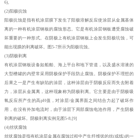
6),
(2)阳极抗蚀
阳极抗蚀是指有机涂层膜下发生了阳极溶解反应使涂层从金属基体
离的一种有机涂层钢板的腐蚀形态。它是有机涂层钢板遭受腐蚀破
坏重要的一种形式。在阴极上有机涂层钢板上会发生阳极坑蚀，可
能出现膜的剥离破坏。图5-7所示为阳极坑蚀。
(3)阴极剥离
有机涂层钢板设备如船舶、海上平台和地下管道，以及盛水溶液的
大型槽罐的内壁常采用阴极保护手段防止腐蚀。阴极保护不理想的
后果之一是产生有缺陷的涂层，这种涂层由于阴极反应而失去附着
力，涂层从金属离，这种现象称为阴极剥离。它主要是由于阴极吸
氧反应所产生的高pH值，对涂层/金属界面之间结合力起了破坏作
用，在没有外加电流时，由于涂层下局部腐蚀电池作用，产生阴极
剥离的破坏。阴极剥离实例见图5-8,[9]
(4)丝状腐蚀
丝状腐蚀是指有机涂层金属在腐蚀过程中产生纤维状的丝(或线)的一