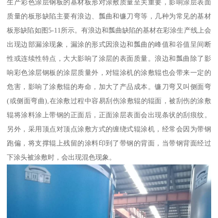
生产彩色涂层钢板的基材板形对涂敷质量至关重要，影响涂层表面
质量的板形缺陷主要有浪边、瓢曲和镰刀弯等，几种为常见的基材
板形缺陷如图5-11所示。有浪边和瓢曲缺陷的基材在彩涂生产线上会
出现边部漏涂现象，漏涂的形式因浪边和瓢曲的峰值和谷值呈间断
性或连续性特点，大大影响了涂层的表面质量。浪边和瓢曲除了影
响彩色涂层钢板的涂层质量外，对辊涂机的涂敷辊也会带来一定的
危害，影响了涂敷辊的寿命，加大了产品成本。镰刀弯又叫侧面弯
(或侧面弯曲),在涂敷过程中容易刮伤涂敷辊的辊面，被刮伤的涂敷
辊将涂料涂上带钢的正面后，正面涂层表面会出现条状的刮痕纹。
另外，采用顶点对顶点涂敷方式的缠绕式辊涂机，经常会因为带钢
跑偏，将支撑辊上残留的涂料印到了带钢的背面，当带钢背面经过
下涂头被涂敷时，会出现混色现象。