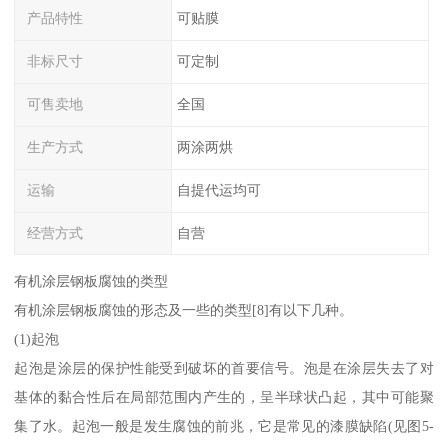
产品特性
可贴膜
非标尺寸
可定制
可售卖地
全国
生产方式
两涂两烘
运输
自提代运均可
经营方式
自营
有机涂层钢板腐蚀的类型
有机涂层钢板腐蚀的形态及一些的类型[8]有以下几种。
(1)起泡
起泡是涂层的保护性能受到破坏的首要信号。泡是在涂层失去了对
基体的黏合性后在局部范围内产生的，呈半球状凸起，其中可能聚
集了水。起泡一般是发生腐蚀的前兆，它是常见的漆膜缺陷(见图5-